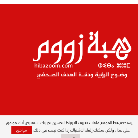
يستخدم هذا الموقع ملفات تعريف الارتباط لتحسين تجربتك. سنفترض أنك موافق
المدير العام : ليلى البصري بصيري / جميع
الحقوق محفوظة © 2026
على هذا ، ولكن يمكنك إلغاء الاشتراك إذا كنت ترغب في ذلك.
موافق