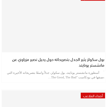
بول سكولز يثير الجدل بتصريحاته حول رحيل نصير مزراوي عن
مانشستر يونايتد
أثار أسطورة مانشستر يونايتد، بول سكولز، جدلاً واسعًا بتصريحاته الأخيرة التي
أطلقها في بودكاست "The Good, The Bad…
أصداء الملاعب