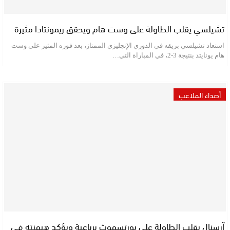
تشيلسي يقلب الطاولة على وست هام ويحقق ريمونتادا مثيرة
استعاد تشيلسي بريقه في الدوري الإنجليزي الممتاز، بعد فوزه المثير على وست
هام يونايتد بنتيجة 3-2، في المباراة التي…
أصداء الملاعب
آرسنال يقلب الطاولة على بورتسموث برباعية ويؤكد هيمنته في