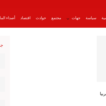
ية
سياسة
جهات
مجتمع
حوادث
اقتصاد
أصداء الم
ت
أقلام حرة
تدبر دقيقة
تقارير
شيء من الواقع
صحة وأس
جد
حواء
فضاء الطفل
قصص وعبر
مرئيات إسلامية
منوعات
بيا