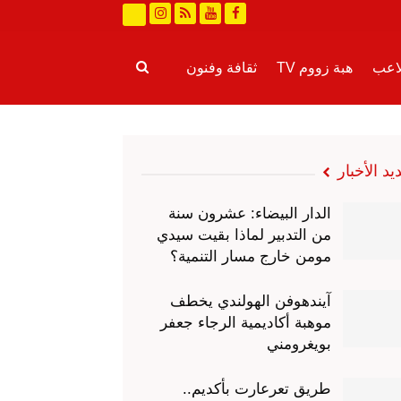
لاعب
هبة زووم TV
ثقافة وفنون
رة
طرائف
عالم الجريمة
يد الأخبار
الدار البيضاء: عشرون سنة
من التدبير لماذا بقيت سيدي
مومن خارج مسار التنمية؟
آيندهوفن الهولندي يخطف
موهبة أكاديمية الرجاء جعفر
بويغرومني
طريق تعرعارت بأكديم..