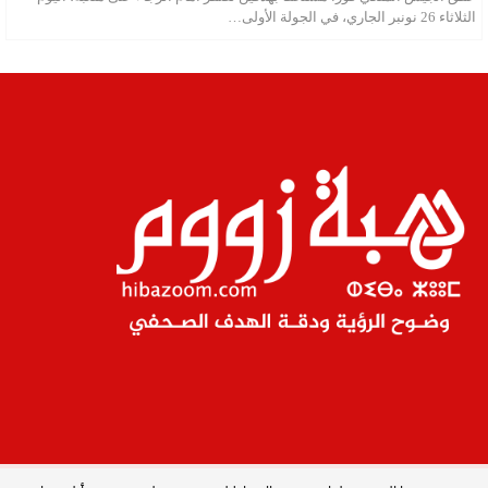
الثلاثاء 26 نونبر الجاري، في الجولة الأولى…