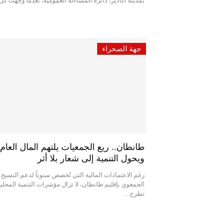
بمدينة أكادير، دائرة المساءلة العمومية، بعدما وجهت 
جهة الصحراء
طانطان.. ريع الجمعيات يلتهم المال العام
ويحول التنمية إلى شعار بلا أثر
رغم الاعتمادات المالية التي تُخصص سنوياً لدعم النسيج
الجمعوي بإقليم طانطان، لا تزال مؤشرات التنمية المحلي
تطرح…