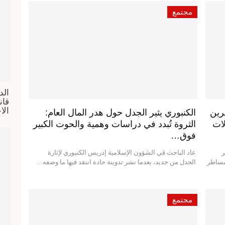
مجتمع
الد
الا
رين
الكنبوري يثير الجدل حول هدر المال العام:
لات
الثروة تُبدد في دراسات وهمية والحوت الكبير
فوق…
ر
عاد الباحث في الشؤون الإسلامية إدريس الكنبوري لإثارة
مساطر
الجدل من جديد، بعدما نشر تدوينة حادة انتقد فيها ما وصفه…
مجتمع