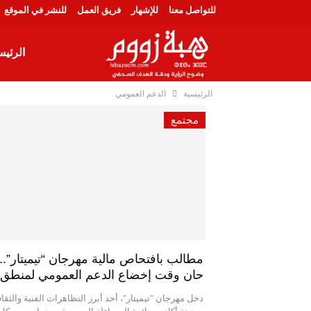
للتواصل معنا
للإشهار
فريق العمل
للنشر في الموقع
الرئيس
الرئيسية
الدعم العمومي
دوليا
مجتمع
عالم 
مطالب بافتحاص مالية مهرجان “تيميتار”..
حان وقت إخضاع الدعم العمومي لمنطق
دخل مهرجان "تيميتار"، أحد أبرز التظاهرات الفنية والثقاف