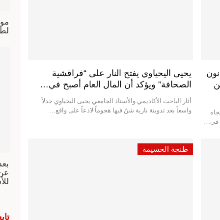
موا
لطن
نون
يحيى اليحياوي يفتح النار على “فراقشية
ن
الصحافة” ويؤكد أن المال العام أصبح في…
أثار الباحث الأكاديمي والأستاذ الجامعي يحيى اليحياوي جدلاً
واسعاً بعد تدوينة نارية شنّ فيها هجوماً لاذعاً على واقع…
جاه
ة في…
طنجة الحسيمة
بعد
عن 
للأ
تاب