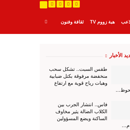
لاعب
هبة زووم TV
ثقافة وفنون
رة
طرائف
عالم الجريمة
يد الأخبار
طقس السبت.. تشكل سحب
منخفضة مرفوقة بكتل ضبابية
وهبات رياح قوية مع ارتفاع
حوظ…
فاس.. انتشار الجرب بين
الكلاب الضالة يثير مخاوف
الساكنة ويضع المسؤولين
ام…