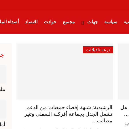
ية
سياسة
جهات
مجتمع
حوادث
اقتصاد
أصداء الم
ت
أقلام حرة
تدبر دقيقة
تقارير
شيء من الواقع
صحة وأس
درعة تافيلالت
جد
حواء
فضاء الطفل
قصص وعبر
مرئيات إسلامية
منوعات
مل
 هل
الرشيدية: شبهة إقصاء جمعيات من الدعم
…
تشعل الجدل بجماعة أفركلة السفلى وتثير
مطالب…
ية
أم