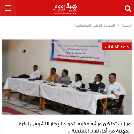
الرئيسية
الصندوق الوطني للديمقراطية
درعة تافيلالت
ورززات تحتضن ورشة فكرية لتجويد الإطار التشريعي للغرف
المهنية من أجل تعزيز التمثيلية…