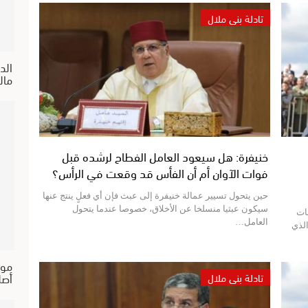
تادلة بني ملال
الد
مالية 2026 واكراهات ال
خنيفرة: هل سيعود العامل الفطاح لرشده قبل
فوات الآوان أم أن الفأس قد وقعت في الرأس؟
حين يتحول تسيير عمالة خنيفرة إلى عبث فإن أي فعلٍ ينتج عنها
سيكون عبثيا منسلخا عن الأخلاق، خصوصا عندما يتحول
ات
العامل…
الذي
موا
أصل
تادلة بني ملال