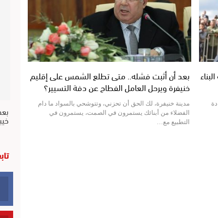
لبناء
بعد أن أثبت فشله.. متى تطلع الشمس على إقليم
خنيفرة ويرحل العامل الفطاح عن دفة التسيير؟
دة
مدينة خنيفرة، لك الحق أن تحزني، وتتوشحي بالسواد ما دام
بعد
الفضلاء من أبنائك يستمرون في الصمت، يستمرون في
خيب
التطبيع مع…
تاب