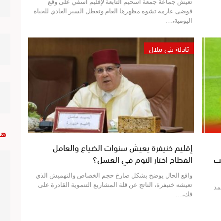
تعيش جماعة جمعة اسحيم التابعة لإقليم آسفي على وقع
فوضى عارمة تشوه مظهرها العام وتعطل السير العادي للحياة
اليومية،…
تادلة بني ملال
هب
إقليم خنيفرة يعيش سنوات الضياع والعامل
ب
الفطاح اختار النوم في العسل؟
واقع الحال يوضح بشكل صارخ حجم الخصاص والتهميش الذي
تعيشه خنيفرة، الناتج عن قلة المشاريع التنموية القادرة على
مد
فك،…