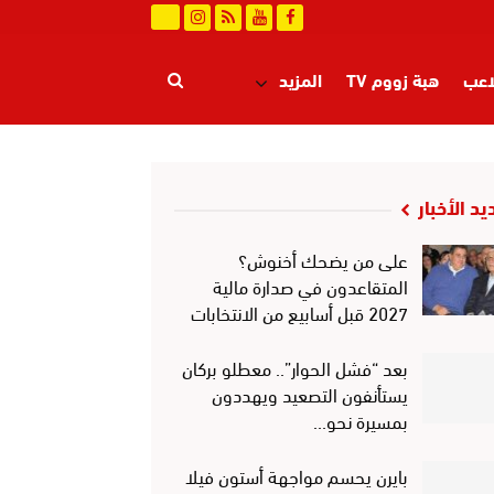
اعب
هبة زووم TV
المزيد
يد الأخبار
على من يضحك أخنوش؟
المتقاعدون في صدارة مالية
2027 قبل أسابيع من الانتخابات
بعد “فشل الحوار”.. معطلو بركان
يستأنفون التصعيد ويهددون
بمسيرة نحو…
بايرن يحسم مواجهة أستون فيلا