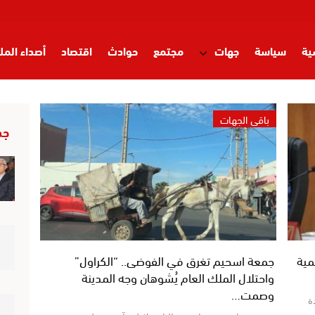
ية
سياسة
جهات
مجتمع
حوادث
اقتصاد
أصداء المل
باقي الجهات
جد
مية
جمعة اسحيم تغرق في الفوضى.. “الكراول”
واحتلال الملك العام يُشوهان وجه المدينة
وصمت…
ة