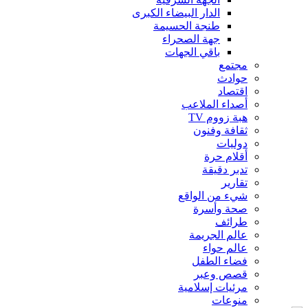
الدار البيضاء الكبرى
طنجة الحسيمة
جهة الصحراء
باقي الجهات
مجتمع
حوادث
اقتصاد
أصداء الملاعب
هبة زووم TV
ثقافة وفنون
دوليات
أقلام حرة
تدبر دقيقة
تقارير
شيء من الواقع
صحة وأسرة
طرائف
عالم الجريمة
عالم حواء
فضاء الطفل
قصص وعبر
مرئيات إسلامية
منوعات