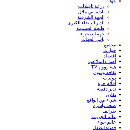
جهات
درعة تافيلالت
تادلة بني ملال
الجهة الشرقية
الدار البيضاء الكبرى
طنجة الحسيمة
جهة الصحراء
باقي الجهات
مجتمع
حوادث
اقتصاد
أصداء الملاعب
هبة زووم TV
ثقافة وفنون
دوليات
أقلام حرة
تدبر دقيقة
تقارير
شيء من الواقع
صحة وأسرة
طرائف
عالم الجريمة
عالم حواء
فضاء الطفل