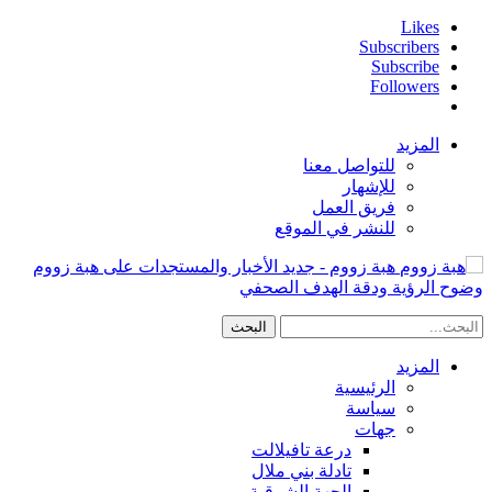
Likes
Subscribers
Subscribe
Followers
المزيد
للتواصل معنا
للإشهار
فريق العمل
للنشر في الموقع
هبة زووم - جديد الأخبار والمستجدات على هبة زووم
وضوح الرؤية ودقة الهدف الصحفي
المزيد
الرئيسية
سياسة
جهات
درعة تافيلالت
تادلة بني ملال
الجهة الشرقية