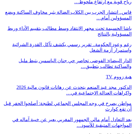
رياح قوية مع ارتفاع ملحوظ…
فاس.. انتشار الجرب بين الكلاب الضالة يثير مخاوف الساكنة ويضع
المسؤولين أمام…
باشا الحسيمة تحت مجهر الانتقاد وسط مطالب بتقييم الأداء وربط
المسؤولية بالنتائج
رغم وعود الحكومة.. تقرير رسمي يكشف تآكل القدرة الشرائية
واستمرار أزمة الشغل
الدار البيضاء: الفوضى تحاصر حي جنان الياسمين بتيط مليل
والساكنة تطالب بتطبيق…
هبة زووم TV
الدكتور مجد عبد المنعم يتحدث عن رهانات قانون مالية 2026
واكراهات العدالة الاجتماعية في…
مواطن يصرخ في وجه المجلس الجماعي لطنجة: أصلحوا الحفر قبل
أن تقع كوارث
بعد التعادل أمام مالي الجمهور المغربي يعبر عن خيبة آماله في
المواجهات المتبقية للأسود…