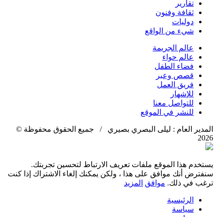
تقارير
ثقافة وفنون
دوليات
شيء من الواقع
عالم الجريمة
عالم حواء
فضاء الطفل
قصص وعبر
فريق العمل
للإشهار
للتواصل معنا
للنشر في الموقع
المدير العام : ليلى البصري بصيري / جميع الحقوق محفوظة ©
2026
يستخدم هذا الموقع ملفات تعريف الارتباط لتحسين تجربتك.
سنفترض أنك موافق على هذا ، ولكن يمكنك إلغاء الاشتراك إذا كنت
ترغب في ذلك.
موافق
المزيد
الرئيسية
سياسة