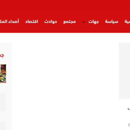
ية
سياسة
جهات
مجتمع
حوادث
اقتصاد
أصداء المل
جد
ف
ج