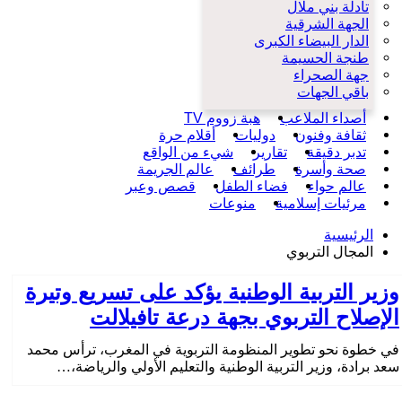
تادلة بني ملال
الجهة الشرقية
الدار البيضاء الكبرى
طنجة الحسيمة
جهة الصحراء
باقي الجهات
أصداء الملاعب
هبة زووم TV
ثقافة وفنون
دوليات
أقلام حرة
تدبر دقيقة
تقارير
شيء من الواقع
صحة وأسرة
طرائف
عالم الجريمة
عالم حواء
فضاء الطفل
قصص وعبر
مرئيات إسلامية
منوعات
الرئيسية
المجال التربوي
وزير التربية الوطنية يؤكد على تسريع وتيرة
الإصلاح التربوي بجهة درعة تافيلالت
في خطوة نحو تطوير المنظومة التربوية في المغرب، ترأس محمد
سعد برادة، وزير التربية الوطنية والتعليم الأولي والرياضة،…