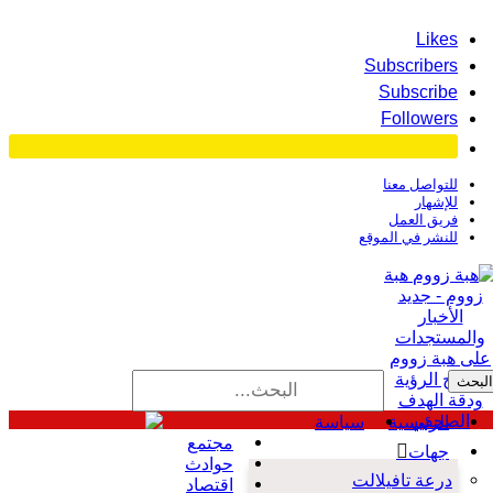
درعة تافيلالت
Likes
Subscribers
Subscribe
Followers
للتواصل معنا
للإشهار
فريق العمل
للنشر في الموقع
هبة
زووم - جديد
الأخبار
والمستجدات
على هبة زووم
وضوح الرؤية
ودقة الهدف
الصحفي
الرئيسية
سياسة
مجتمع
جهات
حوادث
درعة تافيلالت
اقتصاد