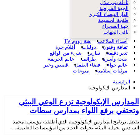
تادلة بني ملال
الجهة الشرقية
الدار البيضاء الكبرى
طنجة الحسيمة
جهة الصحراء
باقي الجهات
أصداء الملاعب
هبة زووم TV
ثقافة وفنون
دوليات
أقلام حرة
تدبر دقيقة
تقارير
شيء من الواقع
صحة وأسرة
طرائف
عالم الجريمة
عالم حواء
فضاء الطفل
قصص وعبر
مرئيات إسلامية
منوعات
الرئيسية
المدارس الإيكولوجية
المدارس الإيكولوجية تزرع الوعي البيئي
وتحتفي برفع اللواء بمدارس سطات
بفضل برنامج المدارس الإيكولوجية، الذي أطلقته مؤسسة محمد
السادس لحماية البيئة، تحولت العديد من المؤسسات التعليمية…