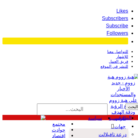
الدار البيضاء الكبرى
Likes
Subscribers
Subscribe
Followers
للتواصل معنا
للإشهار
فريق العمل
للنشر في الموقع
هبة
زووم - جديد
الأخبار
والمستجدات
على هبة زووم
وضوح الرؤية
ودقة الهدف
الصحفي
الرئيسية
سياسة
مجتمع
جهات
حوادث
درعة تافيلالت
اقتصاد