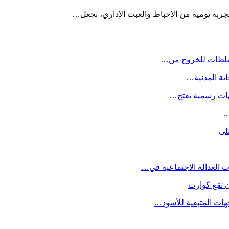
 تجربة يومية من الإحباط والعبث الإداري، تجعل…
السلطات للخروج من…
اية المدنية…
جهات رسمية بفتح…
…
 تقع كوارث
جهات المتبقية للأسود…