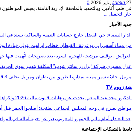
27 يناير 2026
admin
0
في قلب أكادير، وبالتحديد بالملحقة الإدارية الثامنة، يعيش المواطنون
جار التحميل ...
جديد الأخبار
الدار البيضاء: حي الفضل خارج حسابات التنمية والساكنة تستدعي 
من ميناء آسفي إلى بوعرفة.. القبطان خطاب إبراهيم يتولى قيادة الوق
العرائش.. توقيف مرشحة للهجرة السرية بعد تصريحات اتُّهمت فيها 
عزل مسيري شركة “برادرز سانتر شوب” المكلفة بتدبير سوق الحرية
مرتيل: حادثة سير مميتة بمدارة الطريق بين تطوان ومرتيل تخلف 3 قتلى
هبة زووم TV
الدكتور مجد عبد المنعم يتحدث عن رهانات قانون مالية 2026 واكراهات العدالة الاجتماعية في…
مواطن يصرخ في وجه المجلس الجماعي لطنجة: أصلحوا الحفر قبل أن
بعد التعادل أمام مالي الجمهور المغربي يعبر عن خيبة آماله في الموا
تابعنا بالشبكات الإجتماعية