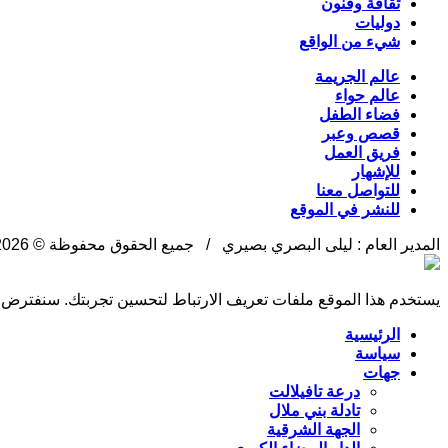
ثقافة وفنون
دوليات
شيء من الواقع
عالم الجريمة
عالم حواء
فضاء الطفل
قصص وعبر
فريق العمل
للإشهار
للتواصل معنا
للنشر في الموقع
المدير العام : ليلى البصري بصيري / جميع الحقوق محفوظة © 2026
يستخدم هذا الموقع ملفات تعريف الارتباط لتحسين تجربتك. سنفترض أ
الرئيسية
سياسة
جهات
درعة تافيلالت
تادلة بني ملال
الجهة الشرقية