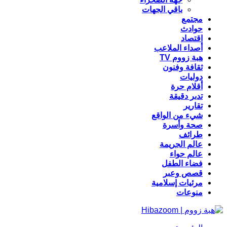
باقي الجهات
مجتمع
حوادث
اقتصاد
أصداء الملاعب
هبة زووم TV
ثقافة وفنون
دوليات
أقلام حرة
تدبر دقيقة
تقارير
شيء من الواقع
صحة وأسرة
طرائف
عالم الجريمة
عالم حواء
فضاء الطفل
قصص وعبر
مرئيات إسلامية
منوعات