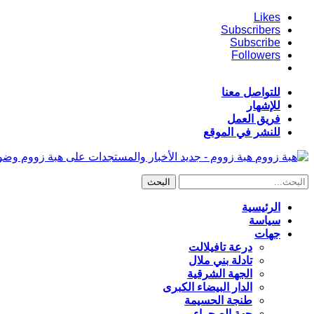
Likes
Subscribers
Subscribe
Followers
للتواصل معنا
للإشهار
فريق العمل
للنشر في الموقع
هبة زووم - جديد الأخبار والمستجدات على هبة زووم وض
الرئيسية
سياسة
جهات
درعة تافيلالت
تادلة بني ملال
الجهة الشرقية
الدار البيضاء الكبرى
طنجة الحسيمة
جهة الصحراء