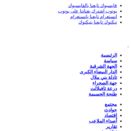
فايسبوك
تابعنا بالفايسبوك
يوتوب
اشترك بقناتنا على يوتوب
انستغرام
تابعنا بانستغرام
تيكتوك
تابعنا بتيكتوك
الرئيسية
سياسة
الجهة الشرقية
الدار البيضاء الكبرى
تادلة بني ملال
جهة الصحراء
درعة تافيلالت
طنجة الحسيمة
مجتمع
حوادث
اقتصاد
أصداء الملاعب
تقارير