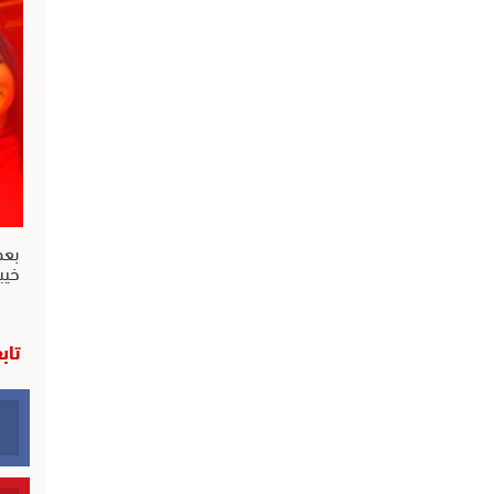
بعد
خيب
تاب