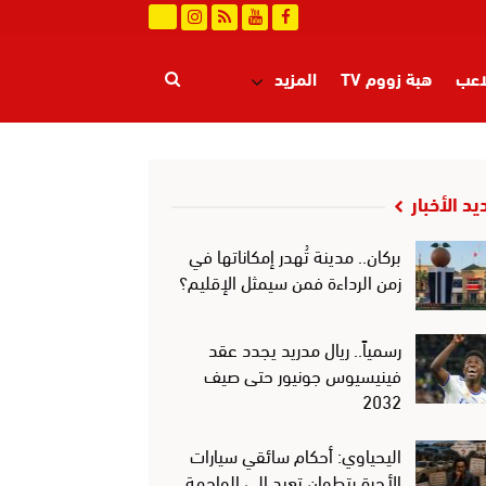
اعب
هبة زووم TV
المزيد
يد الأخبار
بركان.. مدينة تُهدر إمكاناتها في
زمن الرداءة فمن سيمثل الإقليم؟
رسمياً.. ريال مدريد يجدد عقد
فينيسيوس جونيور حتى صيف
2032
اليحياوي: أحكام سائقي سيارات
الأجرة بتطوان تعيد إلى الواجهة