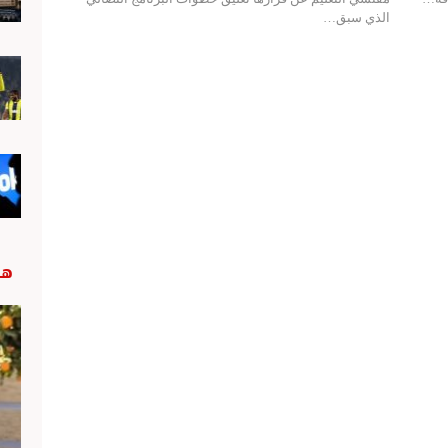
الذي سبق…
هب