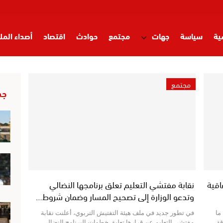
ية
سياسة
جهات
مجتمع
حوادث
اقتصاد
أصداء المل
مجتمع
جد
اقية
نقابة مفتشي التعليم تعلق برنامجها النضالي
وتدعو الوزارة إلى تصحيح المسار وضمان شروط…
ما
في تطور جديد في ملف هيئة التفتيش التربوي، أعلنت نقابة
اقة…
مفتشي التعليم عن قرارها تعليق خطوات البرنامج النضالي