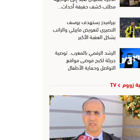
مطلب كشف حقيقة أحداث…
بيراميدز يستهدف يوسف
النصيري لتعويض ماييلي والراتب
يشكل العقبة الأكبر
الرشد الرقمي بالمغرب.. توصية
جريئة لكبح فوضى مواقع
التواصل وحماية الأطفال
ة زووم TV