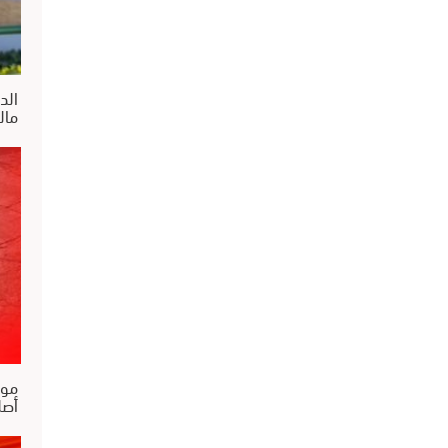
الد
مالية 2026 واكراهات ال
موا
أصل