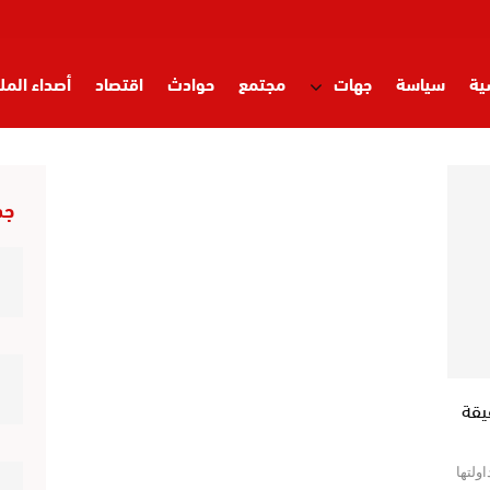
ية
سياسة
جهات
مجتمع
حوادث
اقتصاد
أصداء المل
ت
أقلام حرة
تدبر دقيقة
تقارير
شيء من الواقع
صحة وأسر
جد
واء
فضاء الطفل
قصص وعبر
مرئيات إسلامية
منوعات
يقة
ولتها