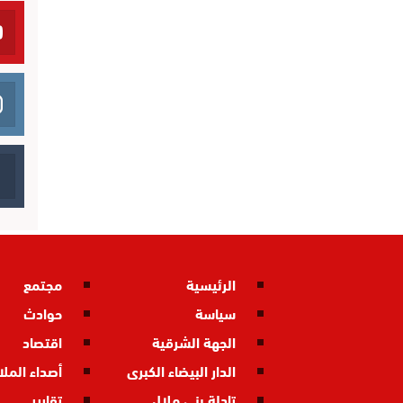
الرئيسية
مجتمع
سياسة
حوادث
الجهة الشرقية
اقتصاد
الدار البيضاء الكبرى
أصداء المل
تادلة بني ملال
تقارير