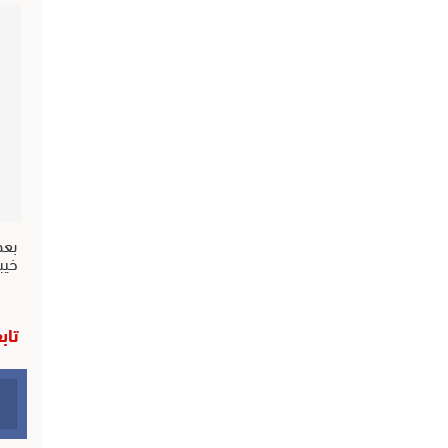
بعد
خيب
تاب