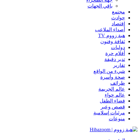
باقي الجهات
مجتمع
حوادث
اقتصاد
أصداء الملاعب
هبة زووم TV
ثقافة وفنون
دوليات
أقلام حرة
تدبر دقيقة
تقارير
شيء من الواقع
صحة وأسرة
طرائف
عالم الجريمة
عالم حواء
فضاء الطفل
قصص وعبر
مرئيات إسلامية
منوعات