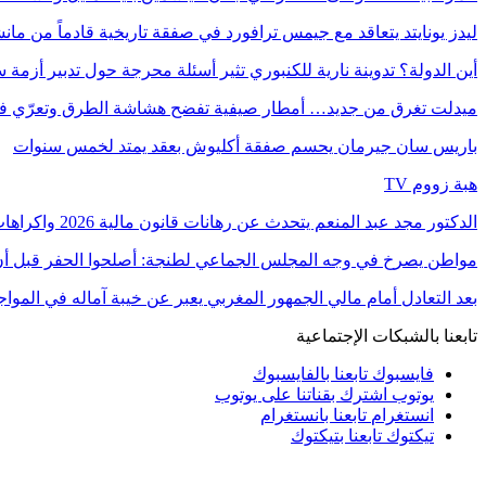
ليدز يونايتد يتعاقد مع جيمس ترافورد في صفقة تاريخية قادماً من ما
أين الدولة؟ تدوينة نارية للكنبوري تثير أسئلة محرجة حول تدبير أزمة س
ميدلت تغرق من جديد… أمطار صيفية تفضح هشاشة الطرق وتعرّي 
باريس سان جيرمان يحسم صفقة أكليوش بعقد يمتد لخمس سنوات
هبة زووم TV
الدكتور مجد عبد المنعم يتحدث عن رهانات قانون مالية 2026 واكراهات العدالة الاجتماعية في…
مواطن يصرخ في وجه المجلس الجماعي لطنجة: أصلحوا الحفر قبل أن
بعد التعادل أمام مالي الجمهور المغربي يعبر عن خيبة آماله في الموا
تابعنا بالشبكات الإجتماعية
فايسبوك
تابعنا بالفايسبوك
يوتوب
اشترك بقناتنا على يوتوب
انستغرام
تابعنا بانستغرام
تيكتوك
تابعنا بتيكتوك