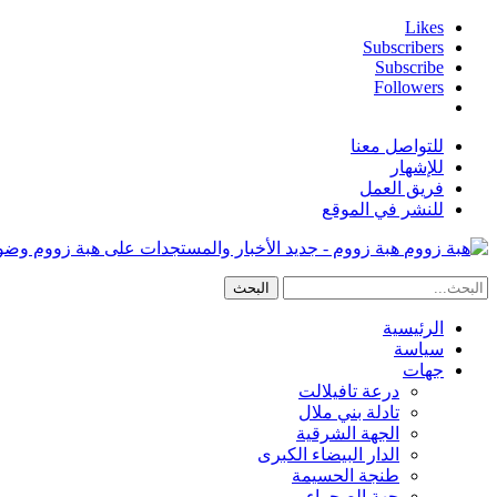
Likes
Subscribers
Subscribe
Followers
للتواصل معنا
للإشهار
فريق العمل
للنشر في الموقع
هبة زووم - جديد الأخبار والمستجدات على هبة زووم وض
الرئيسية
سياسة
جهات
درعة تافيلالت
تادلة بني ملال
الجهة الشرقية
الدار البيضاء الكبرى
طنجة الحسيمة
جهة الصحراء