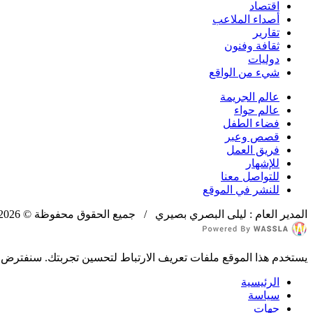
اقتصاد
أصداء الملاعب
تقارير
ثقافة وفنون
دوليات
شيء من الواقع
عالم الجريمة
عالم حواء
فضاء الطفل
قصص وعبر
فريق العمل
للإشهار
للتواصل معنا
للنشر في الموقع
المدير العام : ليلى البصري بصيري / جميع الحقوق محفوظة © 2026
يستخدم هذا الموقع ملفات تعريف الارتباط لتحسين تجربتك. سنفترض أ
الرئيسية
سياسة
جهات