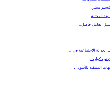
نشستر سيتي
بتة المحتلة
فشل العامل فاضل…
 تقع كوارث
جهات المتبقية للأسود…