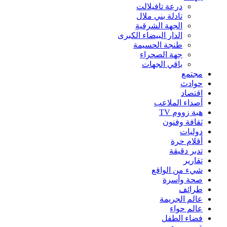
درعة تافيلالت
تادلة بني ملال
الجهة الشرقية
الدار البيضاء الكبرى
طنجة الحسيمة
جهة الصحراء
باقي الجهات
مجتمع
حوادث
اقتصاد
أصداء الملاعب
هبة زووم TV
ثقافة وفنون
دوليات
أقلام حرة
تدبر دقيقة
تقارير
شيء من الواقع
صحة وأسرة
طرائف
عالم الجريمة
عالم حواء
فضاء الطفل