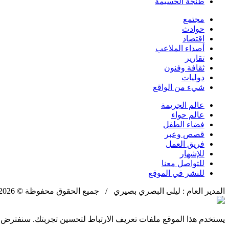
طنجة الحسيمة
مجتمع
حوادث
اقتصاد
أصداء الملاعب
تقارير
ثقافة وفنون
دوليات
شيء من الواقع
عالم الجريمة
عالم حواء
فضاء الطفل
قصص وعبر
فريق العمل
للإشهار
للتواصل معنا
للنشر في الموقع
المدير العام : ليلى البصري بصيري / جميع الحقوق محفوظة © 2026
يستخدم هذا الموقع ملفات تعريف الارتباط لتحسين تجربتك. سنفترض أ