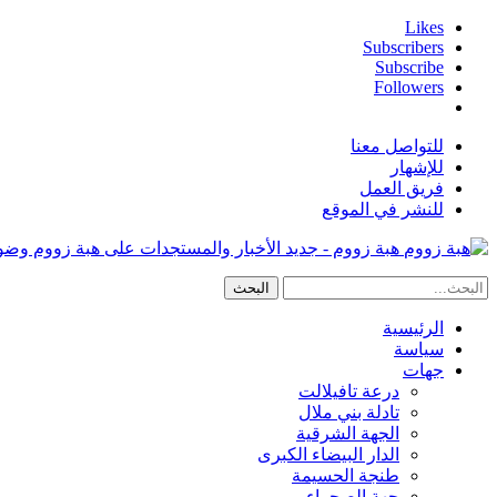
Likes
Subscribers
Subscribe
Followers
للتواصل معنا
للإشهار
فريق العمل
للنشر في الموقع
هبة زووم - جديد الأخبار والمستجدات على هبة زووم وض
الرئيسية
سياسة
جهات
درعة تافيلالت
تادلة بني ملال
الجهة الشرقية
الدار البيضاء الكبرى
طنجة الحسيمة
جهة الصحراء