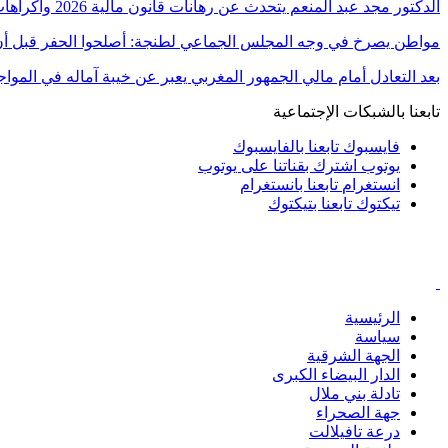
الدكتور مجد عبد المنعم يتحدث عن رهانات قانون مالية 2026 واكراهات العدالة الاجتماعية في…
مواطن يصرخ في وجه المجلس الجماعي لطنجة: أصلحوا الحفر قبل أن
بعد التعادل أمام مالي الجمهور المغربي يعبر عن خيبة آماله في الموا
تابعنا بالشبكات الإجتماعية
فايسبوك
تابعنا بالفايسبوك
يوتوب
اشترك بقناتنا على يوتوب
انستغرام
تابعنا بانستغرام
تيكتوك
تابعنا بتيكتوك
الرئيسية
سياسة
الجهة الشرقية
الدار البيضاء الكبرى
تادلة بني ملال
جهة الصحراء
درعة تافيلالت