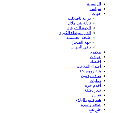
الرئيسية
سياسة
جهات
درعة تافيلالت
تادلة بني ملال
الجهة الشرقية
الدار البيضاء الكبرى
طنجة الحسيمة
جهة الصحراء
باقي الجهات
مجتمع
حوادث
اقتصاد
أصداء الملاعب
هبة زووم TV
ثقافة وفنون
دوليات
أقلام حرة
تدبر دقيقة
تقارير
شيء من الواقع
صحة وأسرة
طرائف