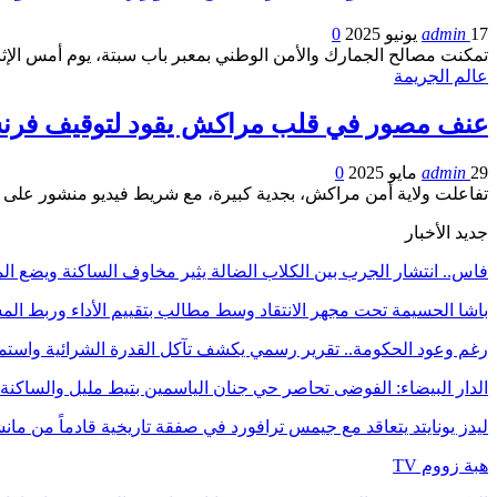
17 يونيو 2025
admin
0
تمكنت مصالح الجمارك والأمن الوطني بمعبر باب سبتة، يوم أمس ال
عالم الجريمة
عنف مصور في قلب مراكش يقود لتوقيف فرنسي
29 مايو 2025
admin
0
تفاعلت ولاية أمن مراكش، بجدية كبيرة، مع شريط فيديو منشور عل
جديد الأخبار
فاس.. انتشار الجرب بين الكلاب الضالة يثير مخاوف الساكنة ويضع ا
باشا الحسيمة تحت مجهر الانتقاد وسط مطالب بتقييم الأداء وربط المسؤ
رغم وعود الحكومة.. تقرير رسمي يكشف تآكل القدرة الشرائية واستم
الدار البيضاء: الفوضى تحاصر حي جنان الياسمين بتيط مليل والساكن
ليدز يونايتد يتعاقد مع جيمس ترافورد في صفقة تاريخية قادماً من ما
هبة زووم TV