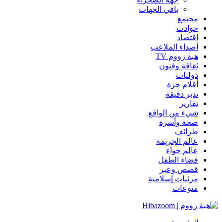
باقي الجهات
مجتمع
حوادث
اقتصاد
أصداء الملاعب
هبة زووم TV
ثقافة وفنون
دوليات
أقلام حرة
تدبر دقيقة
تقارير
شيء من الواقع
صحة وأسرة
طرائف
عالم الجريمة
عالم حواء
فضاء الطفل
قصص وعبر
مرئيات إسلامية
منوعات