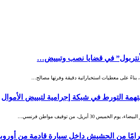
لأنتربول” في قضايا نصب وتبييض…
، بناءً على معطيات استخباراتية دقيقة وفرتها مصالح…
ة التورط في شبكة إجرامية لتبييض الأموال
أبريل، من توقيف مواطن فرنسي…