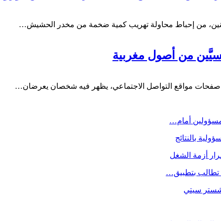
إثنين، من إحباط محاولة تهريب كمية ضخمة من مخدر الحشيش…
َّين من أصول مغربية
ى صفحات مواقع التواصل الاجتماعي، يظهر فيه شخصان يعرضان…
لمسؤولين أمام…
ولية بالنتائج
رار أزمة الشغل
ة تطالب بتطبيق…
نشستر سيتي