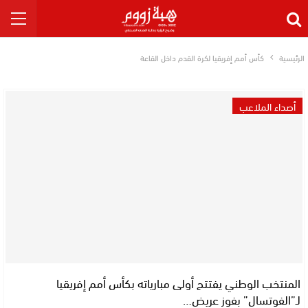
الرئيسية
كأس أمم إفريقيا لكرة القدم داخل القاعة
أصداء الملاعب
المنتخب الوطني يفتتح أولى مبارياته بكأس أمم إفريقيا
لـ”الفوتسال” بفوز عريض…