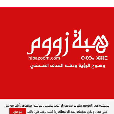
يستخدم هذا الموقع ملفات تعريف الارتباط لتحسين تجربتك. سنفترض أنك موافق
المدير العام : ليلى البصري بصيري / جميع
الحقوق محفوظة © 2026
على هذا ، ولكن يمكنك إلغاء الاشتراك إذا كنت ترغب في ذلك.
موافق