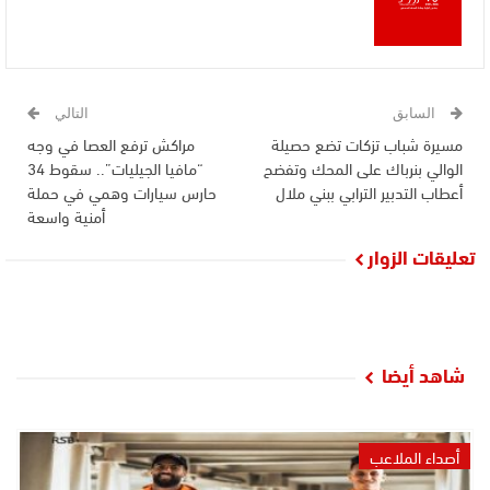
السابق
التالي
مسيرة شباب تزكات تضع حصيلة
مراكش ترفع العصا في وجه
الوالي بنرباك على المحك وتفضح
“مافيا الجيليات”.. سقوط 34
أعطاب التدبير الترابي ببني ملال
حارس سيارات وهمي في حملة
أمنية واسعة
تعليقات الزوار
شاهد أيضا
أصداء الملاعب