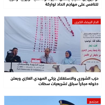
تتنافس على مهاجم اتحاد تواركة
الدار البيضاء الكبرى
حزب الشورى والاستقلال يزكي المهدي الغازي ويعلن
دخوله مبكراً سباق تشريعيات سطات
مجتمع