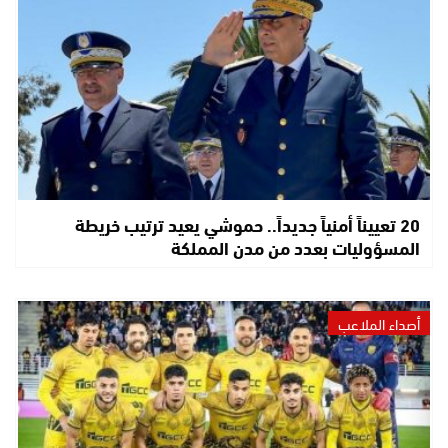
20 تعييناً أمنياً جديداً.. حموشي يعيد ترتيب خريطة
المسؤوليات بعدد من مدن المملكة
أصداء الملاعب