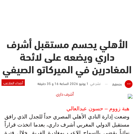
الأهلي يحسم مستقبل أشرف
داري ويضعه على لائحة
المغادرين في الميركاتو الصيفي
أصداء الملاعب
نشر في
1 يونيو 2026 الساعة 16 و 35 دقيقة
Admin
هبة زووم – حسون عبدالعالي
وضعت إدارة النادي الأهلي المصري حداً للجدل الذي رافق
مستقبل الدولي المغربي أشرف داري، بعدما اتخذت قراراً
نهائياً يقضي بالسماح للاعب بمغادرة الفريق خلال فترة