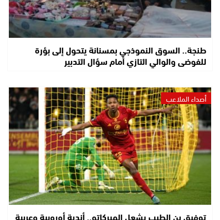
طنجة.. السوق النموذجي بمسنانة يتحول إلى بؤرة
للفوضى والوالي التازي أمام سؤال التدبير
أصداء الملاعب
توفيق بن الطيب يشعل الميركاتو.. أندية أوروبية وعربية