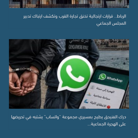
الرباط.. قرارات ارتجالية تخنق تجارة القرب وتكشف ارتباك تدبير
المجلس الجماعي
درك الفنيدق يطيح بمسيري مجموعة “واتساب” يشتبه في تحريضها
على الهجرة الجماعية…