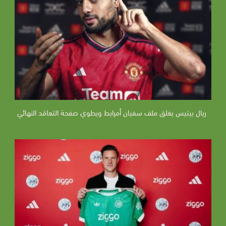
ريال بيتيس يغلق ملف سفيان أمرابط ويطوي صفحة التعاقد النهائي