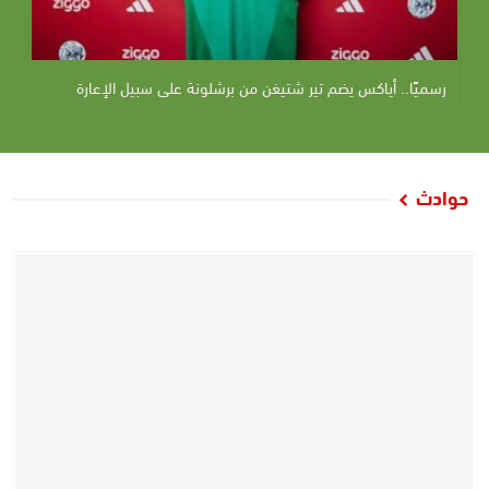
رسميًا.. أياكس يضم تير شتيغن من برشلونة على سبيل الإعارة
حوادث