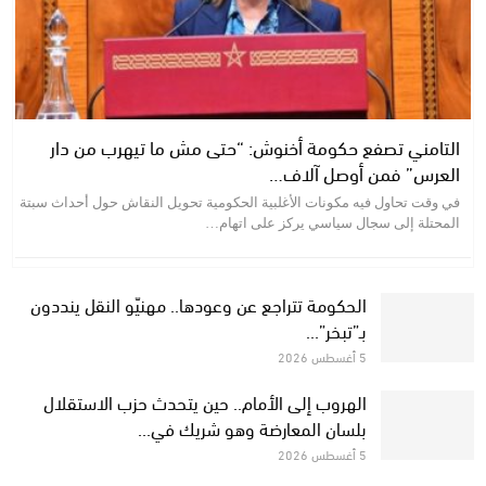
التامني تصفع حكومة أخنوش: “حتى مش ما تيهرب من دار
العرس” فمن أوصل آلاف…
في وقت تحاول فيه مكونات الأغلبية الحكومية تحويل النقاش حول أحداث سبتة
المحتلة إلى سجال سياسي يركز على اتهام…
الحكومة تتراجع عن وعودها.. مهنيّو النقل ينددون
بـ”تبخر”…
5 أغسطس 2026
الهروب إلى الأمام.. حين يتحدث حزب الاستقلال
بلسان المعارضة وهو شريك في…
5 أغسطس 2026