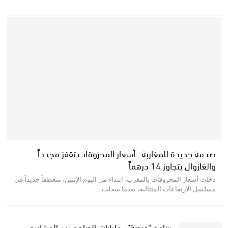
صدمة جديدة للمغاربة.. أسعار المحروقات تقفز مجدداً
والغازوال يتجاوز 14 درهماً
دخلت أسعار المحروقات بالمغرب، ابتداء من اليوم الإثنين، منعطفاً جديداً في
مسلسل الارتفاعات المتتالية، بعدما سجلت…
برنامج “فرصة”.. مليارات الدراهم بين المشاريع