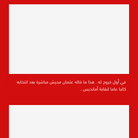
في أول خروج له.. هذا ما قاله عثمان محيش مباشرة بعد انتخابه
كاتبا عاما لنقابة أمانديس…