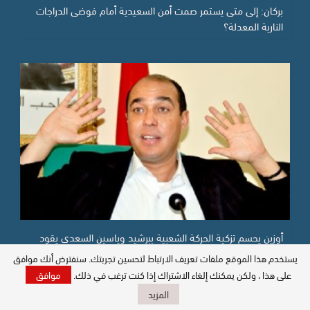
بركان: إلى متى يستمر صمت أمن السعيدية أمام فوضى الدراجات
النارية المعدلة؟
أوزين يحسم تزكية الحركة الشعبية ببرشيد وياسين السعدي يقود
“السنبلة” في رهان…
يستخدم هذا الموقع ملفات تعريف الارتباط لتحسين تجربتك. سنفترض أنك موافق
على هذا ، ولكن يمكنك إلغاء الاشتراك إذا كنت ترغب في ذلك.
موافق
المزيد