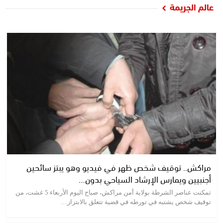
عالم الجريمة
مراكش.. توقيف شخص ظهر في فيديو وهو يبتز سائحين
أجنبيين ويمارس الإرشاد السياحي بدون…
تمكنت عناصر الشرطة بولاية أمن مراكش، صباح اليوم الأربعاء 5 غشت، من
توقيف شخص يشتبه في تورطه في قضية تتعلق بالابتزاز…