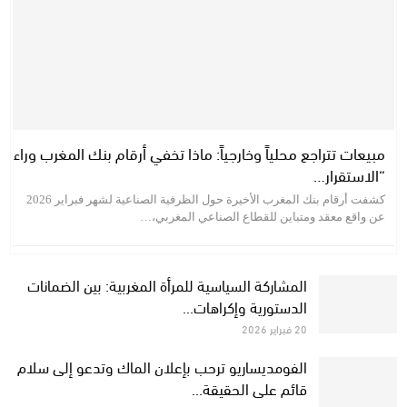
مبيعات تتراجع محلياً وخارجياً: ماذا تخفي أرقام بنك المغرب وراء
“الاستقرار…
كشفت أرقام بنك المغرب الأخيرة حول الظرفية الصناعية لشهر فبراير 2026
عن واقع معقد ومتباين للقطاع الصناعي المغربي،…
المشاركة السياسية للمرأة المغربية: بين الضمانات
الدستورية وإكراهات…
20 فبراير 2026
الفومديساريو ترحب بإعلان الماك وتدعو إلى سلام
قائم على الحقيقة…