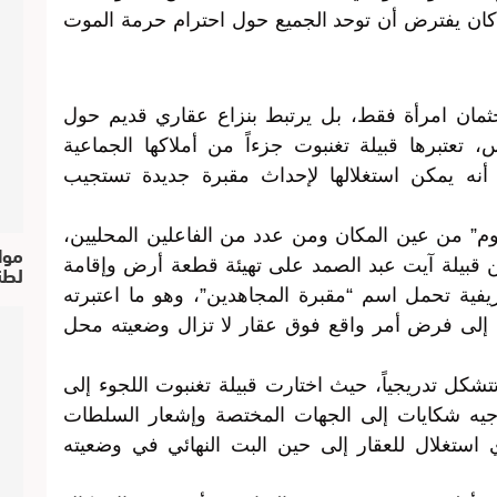
كان يفترض أن توحد الجميع حول احترام حرمة الموت
جثمان امرأة فقط، بل يرتبط بنزاع عقاري قديم حول
 تعتبرها قبيلة تغنبوت جزءاً من أملاكها الجماعية
نه يمكن استغلالها لإحداث مقبرة جديدة تستجيب
م” من عين المكان ومن عدد من الفاعلين المحليين،
موا
من قبيلة آيت عبد الصمد على تهيئة قطعة أرض وإقامة
لطن
يفية تحمل اسم “مقبرة المجاهدين”، وهو ما اعتبرته
ي إلى فرض أمر واقع فوق عقار لا تزال وضعيته محل
شكل تدريجياً، حيث اختارت قبيلة تغنبوت اللجوء إلى
توجيه شكايات إلى الجهات المختصة وإشعار السلطات
ي استغلال للعقار إلى حين البت النهائي في وضعيته