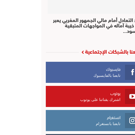
التعادل أمام مالي الجمهور المغربي يعبر
خيبة آماله في المواجهات المتبقية
سود…
عنا بالشبكات الإجتماعية
فايسبوك
تابعنا بالفايسبوك
يوتوب
اشترك بقناتنا على يوتوب
انستغرام
تابعنا بانستغرام