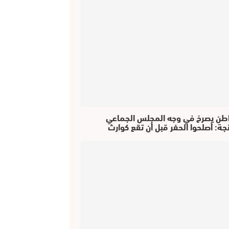
طن يصرخ في وجه المجلس الجماعي
جة: أصلحوا الحفر قبل أن تقع كوارث