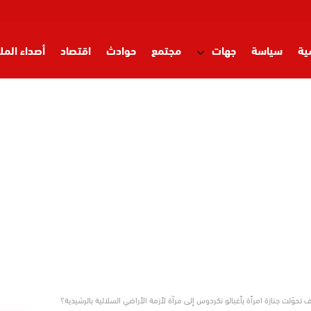
ية
سياسة
جهات
مجتمع
حوادث
اقتصاد
أصداء المل
 تحوّلت جنازة امرأة بأغبالو نكردوس إلى مرآة لأزمة الأراضي السلالية بالرشيدية؟