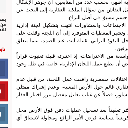
ية أظهر، بحسب عدد من المتابعين، أن جوهر الإشكال
قل النقاش من سؤال الملكية العقارية إلى البحث عن
بعد 
ن حسم مسبق في أصل النزاع.
عن 
لاجتماعات والمشاورات انتهت بتشكيل لجنة إدارية
للأ
حة. وتشير المعطيات المتوفرة إلى أن اللجنة وقفت على
خل النفوذ الترابي لقبيلة آيت عبد الصمد، بينما يتعلق
تاب
رفين.
واسعة من الاعتراضات، إذ اعتبرته قبيلة تغنبوت قراراً
رض أن يطبع عمل اللجان الإدارية، خاصة في ظل وجود
 اختلالات مسطرية رافقت عمل اللجنة، من قبيل عدم
اري قائم حول الأرض المعنية، وعدم إشراك ممثلي
اور، فضلاً عن غياب تعليل مفصل يبرر اختيار العقار
ر تعقيداً بعد تسجيل عمليات دفن فوق الأرض محل
 تكريساً لسياسة فرض الأمر الواقع ومحاولة لاستباق أي