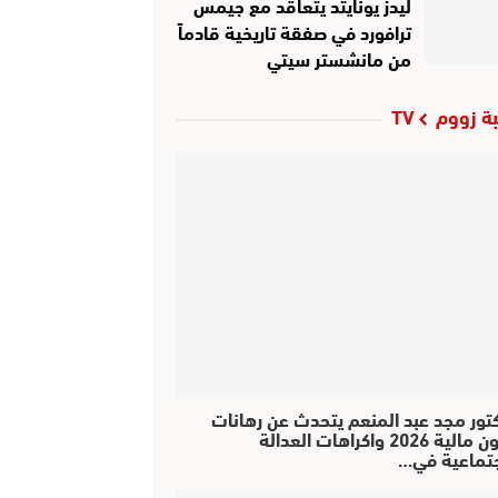
ليدز يونايتد يتعاقد مع جيمس
ترافورد في صفقة تاريخية قادماً
من مانشستر سيتي
ة زووم TV
كتور مجد عبد المنعم يتحدث عن رهانات
قانون مالية 2026 واكراهات العدالة
جتماعية في…