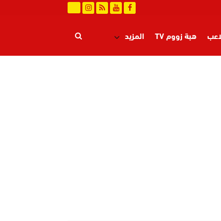
اعب
هبة زووم TV
المزيد