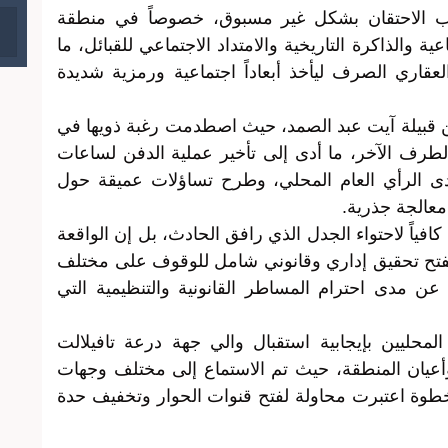
الاحتقان بشكل غير مسبوق، خصوصاً في منطقة
عية والذاكرة التاريخية والامتداد الاجتماعي للقبائل، ما
لعقاري الصرف ليأخذ أبعاداً اجتماعية ورمزية شديدة
ن قبيلة آيت عبد الصمد، حيث اصطدمت رغبة ذويها في
طرف الآخر، ما أدى إلى تأخير عملية الدفن لساعات
الرأي العام المحلي، وطرح تساؤلات عميقة حول
معالجة جذرية.
افياً لاحتواء الجدل الذي رافق الحادث، بل إن الواقعة
بفتح تحقيق إداري وقانوني شامل للوقوف على مختلف
ن مدى احترام المساطر القانونية والتنظيمية التي
محليين بإيجابية استقبال والي جهة درعة تافيلالت
 وأعيان المنطقة، حيث تم الاستماع إلى مختلف وجهات
خطوة اعتبرت محاولة لفتح قنوات الحوار وتخفيف حدة