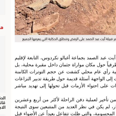
هب
صر قبيلة آيت عبد الصمد على الرفض وتنطلق الحكاية التي يعرفها الجميع
ت عبد الصمد بجماعة أغبالو نكردوس، التابعة لإقليم
ظرفياً حول مكان مواراة جثمان داخل مقبرة محلية، بل
 رأي عام محلي كشفت عن حجم التوترات الكامنة
 إلى الواجهة أسئلة قديمة حول طريقة تدبير النزاعات
ت على احتواء الأزمات قبل تحولها إلى تهديد مباشر
الد
 من تأخير لعملية دفن الراحلة لأكثر من أربع وعشرين
الا
، لم يكن في نظر العديد من المتتبعين سوى النتيجة
المحسومة، والتي ظلت تتفاعل بعيداً عن الأضواء قبل