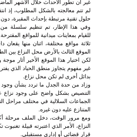
غير أن تطور الأحداث خلال الأشهر الماض
لم تتم معالجته بالشكل المطلوب، إذ انت
حلول تقنية مرتبطة بإحداث المقبرة، دو
وفي هذا الإطار، تم تنظيم سلسلة من ا
للقيام بمعاينات ميدانية للمواقع المقتر
ثلاثة مواقع مختلفة، اثنان منها يقعان دا
الموقع الثالث بالأرض محل النزاع بين الط
لكن اختيار هذا الموقع الأخير أثار موجة 
غير مفهوم يتجاوز منطق الحياد الذي يفت
بدائل أخرى لم تكن محل نزاع.
وزاد من حدة الجدل ما تردد بشأن وجود
التنصيص بشكل واضح على وجود نزاع عق
الجماعات السلالية في مختلف مراحل التش
المتنازع عليه دون غيره.
ومع مرور الوقت، دخل الملف مرحلة أكث
النزاع، الأمر الذي اعتبرته قبيلة تغنبوت
قرار قضائي أو إداري مستقبلي.