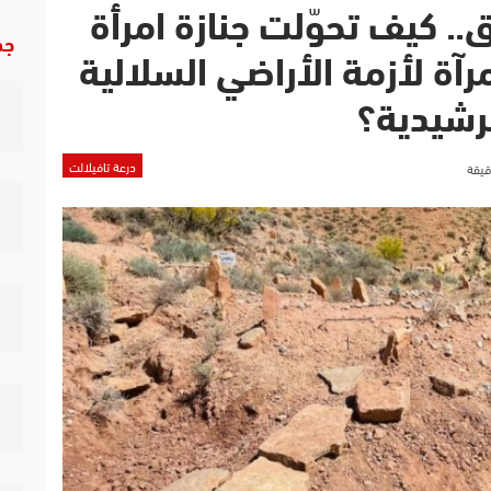
.. كيف تحوّلت جنازة امرأة
جد
رآة لأزمة الأراضي السلالية
لرشيدية؟
درعة تافيلالت