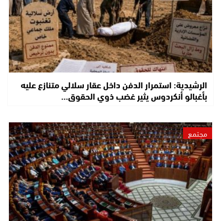
الرشيدية: استمرار الدفن داخل عقار سلالي متنازع عليه
بأغبالو أنكردوس يثير غضب ذوي الحقوق…
مجتمع