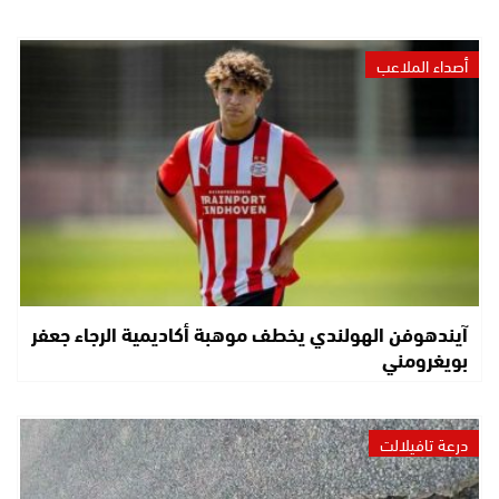
أصداء الملاعب
آيندهوفن الهولندي يخطف موهبة أكاديمية الرجاء جعفر
بويغرومني
درعة تافيلالت