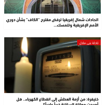
اتحادات شمال إفريقيا ترفض مقترح “الكاف” بشأن دوري
الأمم الإفريقية وتتمسك…
تادلة بني ملال
خنيفرة: من أزمة العطش إلى انقطاع الكهرباء.. هل
أصبحت معاناة الساكنة خبراً عادياً؟