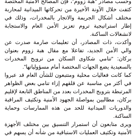
وحسب مصادر “هبة زووم”، فإن المصالح الأمنية المختصة
كثفت خلال الآونة الأخيرة من تحركاتها الميدانية لمحاربة
مختلف أشكال الجريمة والاتجار بالمخدرات، وذلك في
إطار استراتيجية تروم تعزيز الأمن العام والاستجابة
لانشغالات الساكنة.
وأكدت، ذات المصادر، أن تعليمات صارمة صدرت عن
والي الأمن الجديد، تفاعلا مع مقال هبة زووم بعنوان
بركان: “تنامي شكاوى السكان من ترويج المخدرات
بالسعيدية يضع الجهات المختصة أمام مسؤولياتها”.
كما كانت فعاليات محلية ومتتبعون للشأن العام قد عبروا
في أكثر من مناسبة عن قلقهم إزاء تنامي بعض الظواهر
المرتبطة بترويج المخدرات بعدد من المناطق التابعة لإقليم
بركان، مطالبين بمواصلة الجهود الأمنية وتكثيف المراقبة
والدوريات الميدانية للحد من هذه الممارسات وحماية
الساكنة.
ويرى متابعون أن استمرار التنسيق بين مختلف الأجهزة
الأمنية وتكثيف العمليات الاستباقية من شأنه أن يسهم في