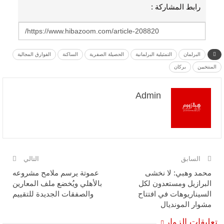
رابط المشاركة :
البرلمان
التمثيلية البرلمانية
الحصيلة الصفرية
الساكنة
الفوارق المجالية
المنتخبين
بركان
Admin
السابق
التالي
محمد وهبي: لا نخشى
عموتة يرسم ملامح مشروعه
البرازيل ومستعدون لكل
بالأهلي ويُخضع ملف المعارين
السيناريوهات في افتتاح
والصفقات الجديدة للتقييم
مشوار المونديال
تعليقات الزوار