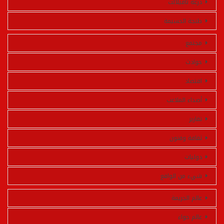
درعة تافيلالت
طنجة الحسيمة
مجتمع
حوادث
اقتصاد
أصداء الملاعب
تقارير
ثقافة وفنون
دوليات
شيء من الواقع
عالم الجريمة
عالم حواء