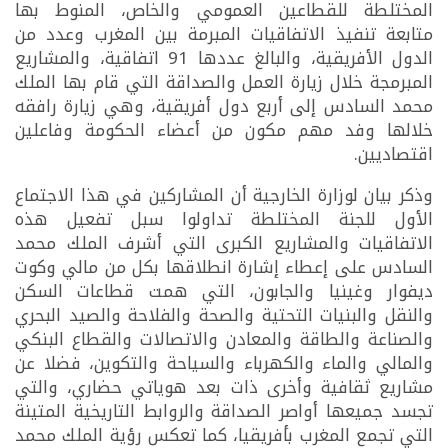
المختلطة للقطاعين العمومي والخاص، المنوط بها
متابعة تنفيذ الاتفاقيات المبرمة بين المغرب وعدد من
الدول الأفريقية، والبالغ عددها 91 اتفاقية، والمشاريع
المبرمجة خلال زيارة العمل والصداقة التي قام بها الملك
محمد السادس إلى أربع دول أفريقية، وهي زيارة رافقه
خلالها وفد مهم مكون من أعضاء الحكومة وفاعلين
اقتصاديين.
وذكر بيان لوزارة الخارجية أن المشاركين في هذا الاجتماع
الأول للجنة المختلطة تداولوا سبل تفعيل هذه
الاتفاقيات والمشاريع الكبرى التي أشرف الملك محمد
السادس على إعطاء إشارة انطلاقها بكل من مالي وكوت
ديفوار وغينيا والجابون، التي همت قطاعات السكن
والنقل والبنيات التحتية والصحة والفلاحة والصيد البحري
والصناعة والطاقة والمعادن والاتصالات والقطاع البنكي
والمالي والماء والكهرباء والسياحة والتكوين، فضلا عن
مشاريع ثقافية وأخرى ذات بعد هوياتي حضاري، والتي
تجسد جميعها أواصر الصداقة والروابط التاريخية المتينة
التي تجمع المغرب بأفريقيا، كما تعكس رؤية الملك محمد