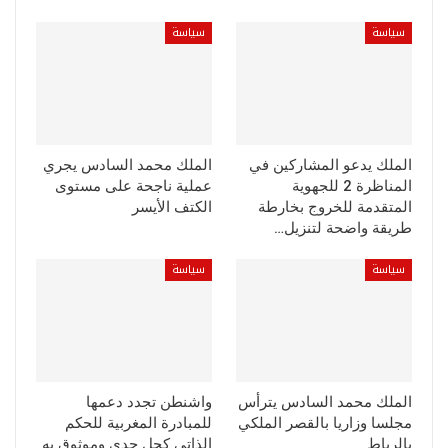
سياسة
سياسة
الملك يدعو المشاركين في
الملك محمد السادس يجري
المناظرة 2 للجهوية
عملية ناجحة على مستوى
المتقدمة للخروج بخارطة
الكتف الأيسر
طريقة واضحة لتنزيل…
سياسة
سياسة
الملك محمد السادس يترأس
واشنطن تجدد دعمها
مجلسا وزاريا بالقصر الملكي
للمبادرة المغربية للحكم
بالرباط
الذاتي كحل جدي وموثوق به