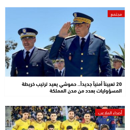
مجتمع
20 تعييناً أمنياً جديداً.. حموشي يعيد ترتيب خريطة
المسؤوليات بعدد من مدن المملكة
أصداء الملاعب