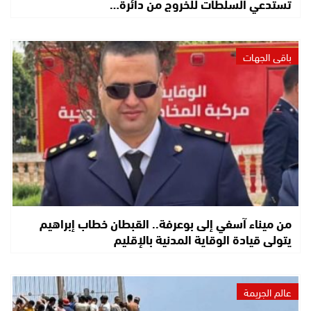
تستدعي السلطات للخروج من دائرة…
باقي الجهات
من ميناء آسفي إلى بوعرفة.. القبطان خطاب إبراهيم
يتولى قيادة الوقاية المدنية بالإقليم
عالم الجريمة