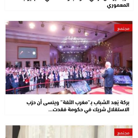
المعموري
مجتمع
بركة يَعِد الشباب بـ”مغرب الثقة” وينسى أن حزب
الاستقلال شريك في حكومة فقدت…
مجتمع