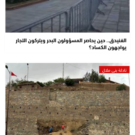
الفنيدق.. حين يحاصر المسؤولون البحر ويتركون التجار
يواجهون الكساد؟
تادلة بني ملال