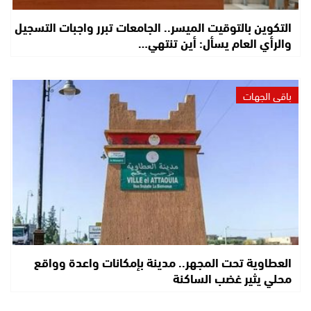
التكوين بالتوقيت الميسر.. الجامعات تبرر واجبات التسجيل
والرأي العام يسأل: أين تنتهي…
باقي الجهات
العطاوية تحت المجهر.. مدينة بإمكانات واعدة وواقع
محلي يثير غضب الساكنة