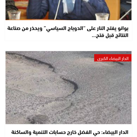
بوانو يفتح النار على “الدوباج السياسي” ويحذر من صناعة
النتائج قبل فتح…
الدار البيضاء الكبرى
الدار البيضاء: حي الفضل خارج حسابات التنمية والساكنة