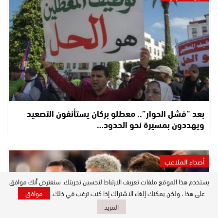
بعد “فشل الحوار”.. معطلو بركان يستأنفون التصعيد
ويهددون بمسيرة نحو الحدود…
أصداء الملاعب
يستخدم هذا الموقع ملفات تعريف الارتباط لتحسين تجربتك. سنفترض أنك موافق
على هذا ، ولكن يمكنك إلغاء الاشتراك إذا كنت ترغب في ذلك.
موافق
المزيد