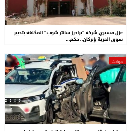
عزل مسيري شركة “برادرز سانتر شوب” المكلفة بتدبير
سوق الحرية بإنزكان.. حكم…
حوادث