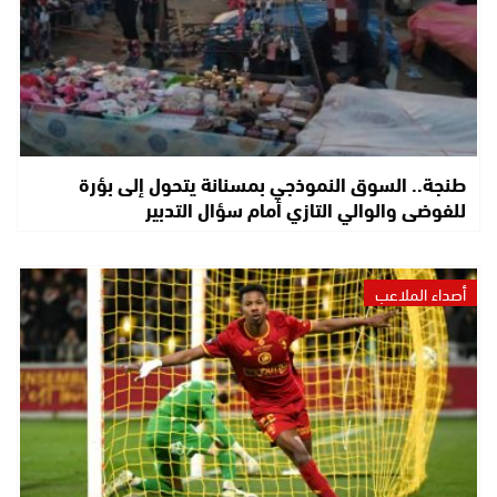
طنجة.. السوق النموذجي بمسنانة يتحول إلى بؤرة
للفوضى والوالي التازي أمام سؤال التدبير
أصداء الملاعب