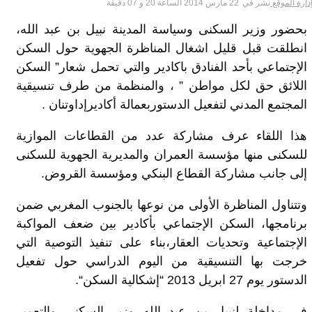
دارة الموقع
نشر في
22 مارس 2014 الساعة 20 و 07 دقيقة
بحضور وزير السكنى وسياسة المدينة نبيل بن عبد الله،
انطلقت قبل قليل اشغال المناظرة الجهوية حول السكن
الإجتماعي بأحد الفنادق باكادير والتي تحمل شعار” السكن
اللائق حق لكل مواطن ” ، والمنظمة من طرف تنسيقية
المجتمع المدني لتفعيل الدستوربعمالة أكاديرإداوتنان .
هذا اللقاء عرف مشاركة عدد من القطاعات الموازية
للسكنى منها مؤسسة العمران والمديرية الجهوية للسكنى
إلى جانب مشاركة القطاع البنكي ومؤسسة القروض.
وتتناول المناظرة الأولى من نوعها بالجنوب المغربي ضمن
برنامجها، السكن الإجتماعي بأكادير بين ضعف المواكبة
الإجتماعية وتحديات العقار،بناء على تنفيذ التوصية التي
خرجت بها التنسيقية من اليوم الدراسي حول تفعيل
الدستور يوم 27 ابريل 2013 “إشكالية السكن“.
في مداخلة لنبيل بن عبد الله وزير السكنى والتعمير