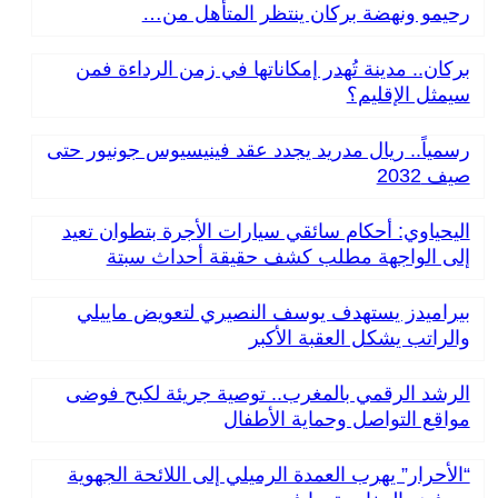
رحيمو ونهضة بركان ينتظر المتأهل من…
بركان.. مدينة تُهدر إمكاناتها في زمن الرداءة فمن
سيمثل الإقليم؟
رسمياً.. ريال مدريد يجدد عقد فينيسيوس جونيور حتى
صيف 2032
اليحياوي: أحكام سائقي سيارات الأجرة بتطوان تعيد
إلى الواجهة مطلب كشف حقيقة أحداث سبتة
بيراميدز يستهدف يوسف النصيري لتعويض ماييلي
والراتب يشكل العقبة الأكبر
الرشد الرقمي بالمغرب.. توصية جريئة لكبح فوضى
مواقع التواصل وحماية الأطفال
“الأحرار” يهرب العمدة الرميلي إلى اللائحة الجهوية