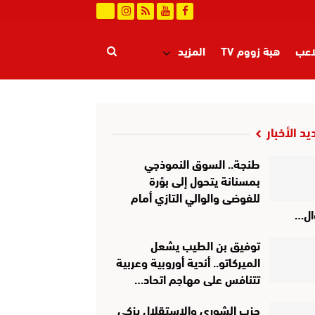
اعب
هبة زووم TV
المزيد
يد الأخبار
طنجة.. السوق النموذجي
بمسنانة يتحول إلى بؤرة
للفوضى والوالي التازي أمام
ل…
توفيق بن الطيب يشعل
الميركاتو.. أندية أوروبية وعربية
تتنافس على مهاجم اتحاد…
حزب الشورى والاستقلال يزكي