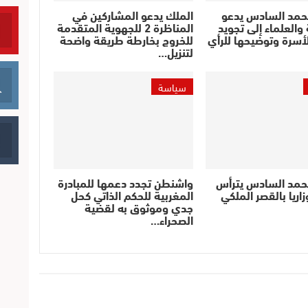
حمد السادس يدعو
الملك يدعو المشاركين في
والعلماء إلى تجويد
المناظرة 2 للجهوية المتقدمة
أسرة وتوضيحها للرأي
للخروج بخارطة طريقة واضحة
لتنزيل…
سياسة
حمد السادس يترأس
واشنطن تجدد دعمها للمبادرة
اريا بالقصر الملكي
المغربية للحكم الذاتي كحل
جدي وموثوق به لقضية
الصحراء…