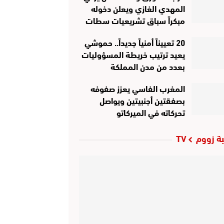
المهدي الغازي ويعلن دخوله
مبكراً سباق تشريعيات سطات
20 تعييناً أمنياً جديداً.. حموشي
يعيد ترتيب خريطة المسؤوليات
بعدد من مدن المملكة
المغرب الفاسي يعزز صفوفه
بصفقتين أجنبيتين ويواصل
تحركاته في الميركاتو
ة زووم TV