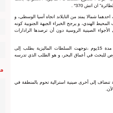
ة” ان اتش 370″ .
حدهما شمالا يمتد من التايلاند اتجاه آسيا الوسطى، و
المحيط الهندي، و يرجح الخبراء الجبهة الجنوبية كونه
مستبعد مرور طائرة البوينغ777في الأجواء الصينية الروسية دون أن ترصدها الرادارات
و لتعميق البحث عن الطائرة المختفية مدة 15يوم ،توجهت السلطات الماليزية بطلب إلى
للبحث في أعماق البحر، و هو الطلب الذي تدرسه
هب
ية تنضاف إلى أخرى صينية استرالية تحوم بالمنطقة في
آن.