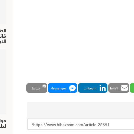
الد
الا
Email
LinkedIn
Messenger
طباعة
موا
لطن