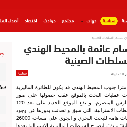
ية
سياسة
جهات
مجتمع
حوادث
اقتصاد
أصداء المل
ندي تستنفر السلطات الصينية
جسام عائمة بالمحيط الهندي
جد
لسلطات الصينية
سياسة
سؤا
سم غريب بطول 22 مترا و عرض 13 مترا جنوب المحيط الهندي قد يكون للطائرة الماليزية
شرت عمليات البحث بالموقع عقب حصولها على صور
فضائية للمجسم المذكور في 18 من مارس المنصرم، و يقع الموقع الجديد على بعد 120
طات الاسترالية، التي سبق و تحدثت بدورها عن وجود
جسم ما بالمنطقة ،جندت على إثره إمكانات هامة للبحث البحري و الجوي على مساحة 26000
ترالية” برث”، لتصرح السلطات ا لماليزية الاسترالية بعدها