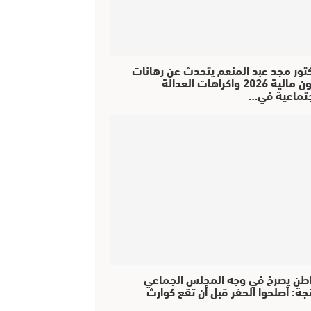
كتور مجد عبد المنعم يتحدث عن رهانات
قانون مالية 2026 واكراهات العدالة
جتماعية في…
طن يصرخ في وجه المجلس الجماعي
جة: أصلحوا الحفر قبل أن تقع كوارث