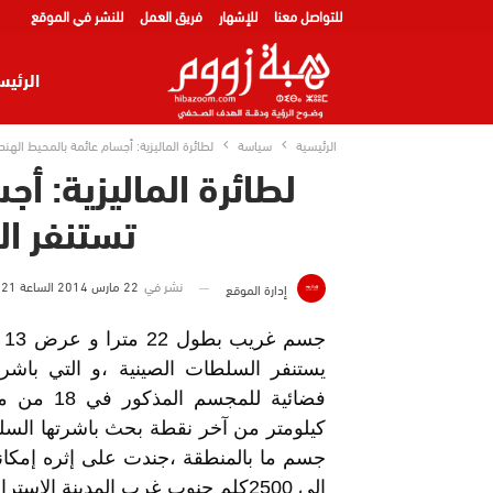
للتواصل معنا
للإشهار
فريق العمل
للنشر في الموقع
الرئيس
الرئيسية
سياسة
لطائرة الماليزية: أجسام عائمة بالمحيط اله
لطائرة الماليزية: أ
تستنفر ا
نشر في
22 مارس 2014 الساعة 21 و 10 دقيقة
إدارة الموقع
ج
يستنفر السلطات الصينية ،و التي با
كيلومتر من آخر نقطة بحث باشرتها السل
إلى 2500كلم جنوب غرب المدينة الاس