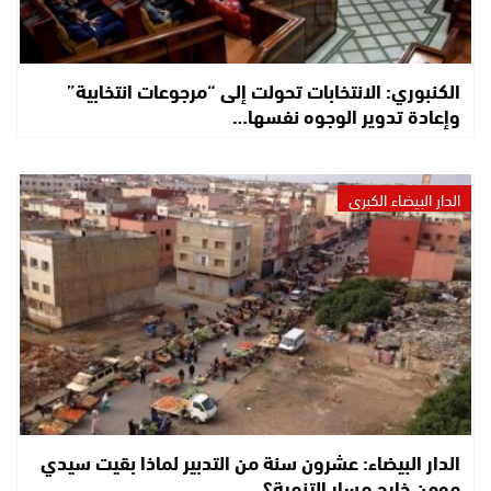
الكنبوري: الانتخابات تحولت إلى “مرجوعات انتخابية”
وإعادة تدوير الوجوه نفسها…
الدار البيضاء الكبرى
الدار البيضاء: عشرون سنة من التدبير لماذا بقيت سيدي
مومن خارج مسار التنمية؟