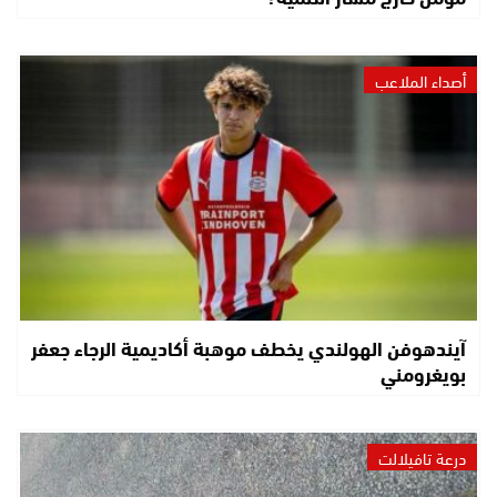
أصداء الملاعب
آيندهوفن الهولندي يخطف موهبة أكاديمية الرجاء جعفر
بويغرومني
درعة تافيلالت