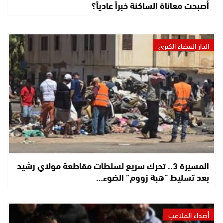
أصبحت معاناة الساكنة خبراً عادياً؟
الدار البيضاء الكبرى
المسيرة 3.. تحرك سريع لسلطات مقاطعة مولاي رشيد
بعد تسليط “هبة زووم” الضوء…
أصداء الملاعب