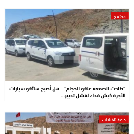
مجتمع
“طاحت الصمعة علقو الحجام”.. هل أصبح سائقو سيارات
الأجرة كبش فداء لفشل تدبير…
درعة تافيلالت