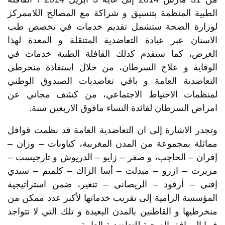
الطبية المنظمة بتنسيق و شراكة مع المصالح اللاممركز
لوزارة الصحة ستشمل تقديم خدمات في تخصص طب
الاسنان عبر عيادة التعاضدية المتنقلة و المعدة لهذا
الغرض، كما ستقدم كذلك القافلة الطبية خدمات في
الوقاية و علاج السرطان، من خلال استفاذة منخرطي
التعاضدية العامة و باقي تعاضديات الصندوق الوطني
لمنظمات الاحتياط الاجتماعي، من كشف مجاني عن
امراض السرطان لفائدة النساء مافوق الاربعين سنة.
وتجدر الاشارة إلى ان التعاضدية العامة قد نظمت قوافل
مماثلة بمجموعة من المدن المغربية، كتاونات – وزان –
إفران – الحاجب، و صفر – زايو – الدريوش و تارجيست –
مريرت – ازرو – ميدلت – أسا الزاك – كلميم – سيدي
إفني – أرفود – الريصاني – تنغير، ضمن استراتيجية
المؤسسة الرامية إلى تقريب خدماتها لأكبر عدد ممكن من
منخرطيها و القاطنين بالمدن البعيدة و تلك التي لا تتواجد