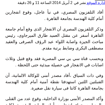
دارة الموقع
نشر في
2 أبريل 2014 الساعة 11 و 26 دقيقة
أفاد التلفزيون المصري، في نبأ عاجل، وقوع انفجارين
أمام كلية الهندسة بجامعة القاهرة .
وذكر التلفزيون المصرى أن الانفجار الذى وقع أمام جامعة
القاهرة أسفر عن مقتل العميد طارق الميرجاوى، رئيس
مباحث الجيزة واصابة اللواء عبد الرؤف الصرفى والعقيد
مصطفى البكرى وضابط برتبة مقدم.
وبحسب قناة سي بي سي المصرية فقد وقع قتيل وثلاث
اصابات في الانفجار في حصيلة مبدئية حتى اللحظة .
وفي ذات السياق ،أفاد مصدر أمنى للوكالة الالمانية، أن
القنبلتين اللتين استهدفتا نقطة أمنية أمام كلية الهندسة
بجامعة القاهرة كانتا فى سيارة نقل صغيرة.
وأكد المصدر الأمنى بوزارة الداخلية، وقوع عدد من القتلى
والمصابين جراء انفجارين أمام البوابة الرئيسية لكلية