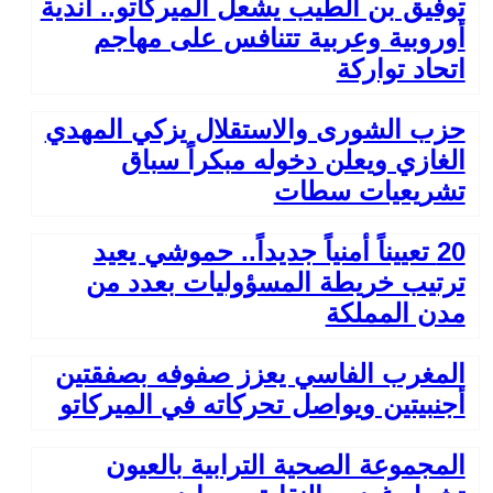
توفيق بن الطيب يشعل الميركاتو.. أندية
أوروبية وعربية تتنافس على مهاجم
اتحاد تواركة
حزب الشورى والاستقلال يزكي المهدي
الغازي ويعلن دخوله مبكراً سباق
تشريعيات سطات
20 تعييناً أمنياً جديداً.. حموشي يعيد
ترتيب خريطة المسؤوليات بعدد من
مدن المملكة
المغرب الفاسي يعزز صفوفه بصفقتين
أجنبيتين ويواصل تحركاته في الميركاتو
المجموعة الصحية الترابية بالعيون