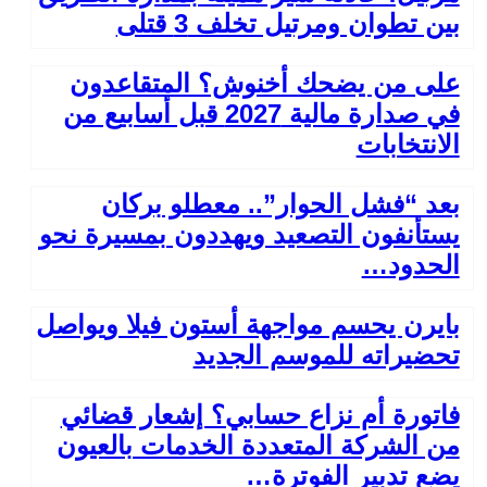
بين تطوان ومرتيل تخلف 3 قتلى
على من يضحك أخنوش؟ المتقاعدون
في صدارة مالية 2027 قبل أسابيع من
الانتخابات
بعد “فشل الحوار”.. معطلو بركان
يستأنفون التصعيد ويهددون بمسيرة نحو
الحدود…
بايرن يحسم مواجهة أستون فيلا ويواصل
تحضيراته للموسم الجديد
فاتورة أم نزاع حسابي؟ إشعار قضائي
من الشركة المتعددة الخدمات بالعيون
يضع تدبير الفوترة…