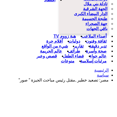
تادلة بني ملال
الجهة الشرقية
الدار البيضاء الكبرى
طنجة الحسيمة
جهة الصحراء
باقي الجهات
أصداء الملاعب
هبة زووم TV
ثقافة وفنون
دوليات
أقلام حرة
تدبر دقيقة
تقارير
شيء من الواقع
صحة وأسرة
طرائف
عالم الجريمة
عالم حواء
فضاء الطفل
قصص وعبر
مرئيات إسلامية
منوعات
الرئيسية
سياسة
مصر: تصعيد خطير ,مقتل رئيس مباحث الجيزة ” صور”