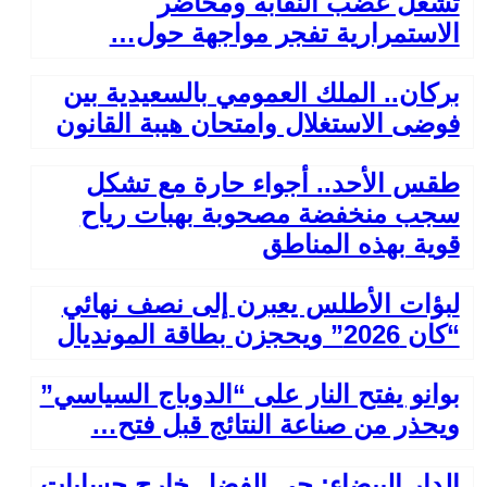
تشعل غضب النقابة ومحاضر
الاستمرارية تفجر مواجهة حول…
بركان.. الملك العمومي بالسعيدية بين
فوضى الاستغلال وامتحان هيبة القانون
طقس الأحد.. أجواء حارة مع تشكل
سجب منخفضة مصحوبة بهبات رياح
قوية بهذه المناطق
لبؤات الأطلس يعبرن إلى نصف نهائي
“كان 2026” ويحجزن بطاقة المونديال
بوانو يفتح النار على “الدوباج السياسي”
ويحذر من صناعة النتائج قبل فتح…
الدار البيضاء: حي الفضل خارج حسابات