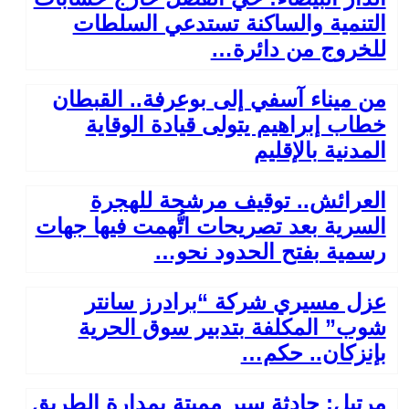
التنمية والساكنة تستدعي السلطات
للخروج من دائرة…
من ميناء آسفي إلى بوعرفة.. القبطان
خطاب إبراهيم يتولى قيادة الوقاية
المدنية بالإقليم
العرائش.. توقيف مرشحة للهجرة
السرية بعد تصريحات اتُّهمت فيها جهات
رسمية بفتح الحدود نحو…
عزل مسيري شركة “برادرز سانتر
شوب” المكلفة بتدبير سوق الحرية
بإنزكان.. حكم…
مرتيل: حادثة سير مميتة بمدارة الطريق