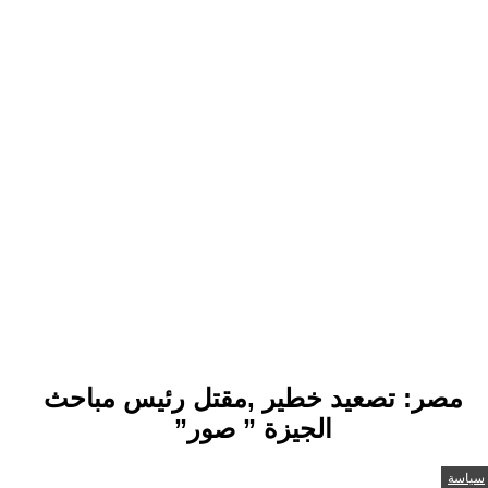
مصر: تصعيد خطير ,مقتل رئيس مباحث
الجيزة ” صور”
سياسة