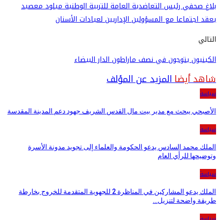
بلاغ صحفي رئيس التعاضدية العامة للتربية الوطنية ميلود معصيد
يعقد اجتماعا مع المسؤولين الإداريين لعيادات الأسنان
التالي
الكينيون يتوجون في نصف ماراطون الدار البيضاء
شاهد أيضا
المزيد عن المؤلف
سياسة
الأصبحي يبحث مع مدير بيت مال القدس الشريف جهود دعم المدينة المقدسة
سياسة
الملك محمد السادس يدعو الحكومة والعلماء إلى تجويد مدونة الأسرة
وتوضيحها للرأي العام
سياسة
الملك يدعو المشاركين في المناظرة 2 للجهوية المتقدمة للخروج بخارطة
طريقة واضحة لتنزيل…
سياسة