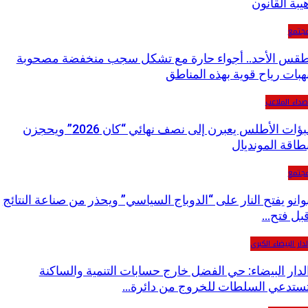
يبة القانون
جتمع
قس الأحد.. أجواء حارة مع تشكل سجب منخفضة مصحوبة
هبات رياح قوية بهذه المناطق
صداء الملاعب
لبؤات الأطلس يعبرن إلى نصف نهائي “كان 2026” ويحجزن
طاقة المونديال
جتمع
وانو يفتح النار على “الدوباج السياسي” ويحذر من صناعة النتائج
بل فتح…
دار البيضاء الكبرى
لدار البيضاء: حي الفضل خارج حسابات التنمية والساكنة
ستدعي السلطات للخروج من دائرة…