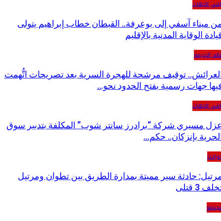
اقي الجهات
ن ميناء آسفي إلى بوعرفة.. القبطان خطاب إبراهيم يتولى
يادة الوقاية المدنية بالإقليم
الم الجريمة
لعرائش.. توقيف مرشحة للهجرة السرية بعد تصريحات اتُّهمت
يها جهات رسمية بفتح الحدود نحو…
اقي الجهات
زل مسيري شركة “برادرز سانتر شوب” المكلفة بتدبير سوق
لحرية بإنزكان.. حكم…
وادث
رتيل: حادثة سير مميتة بمدارة الطريق بين تطوان ومرتيل
لف 3 قتلى
جتمع