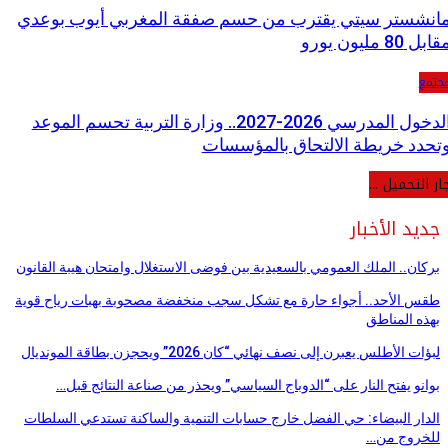
انشستر سيتي يقترب من حسم صفقة المغربي أيوب بوعدي
ابل 80 مليون يورو
جتمع
الدخول المدرسي 2026-2027.. وزارة التربية تحسم الموعد
تحدد خريطة الالتحاق بالمؤسسات
ار التحميل ...
جديد الأخبار
بركان.. الملك العمومي بالسعيدية بين فوضى الاستغلال وامتحان هيبة القانون
طقس الأحد.. أجواء حارة مع تشكل سجب منخفضة مصحوبة بهبات رياح قوية
بهذه المناطق
لبؤات الأطلس يعبرن إلى نصف نهائي “كان 2026” ويحجزن بطاقة المونديال
بوانو يفتح النار على “الدوباج السياسي” ويحذر من صناعة النتائج قبل…
الدار البيضاء: حي الفضل خارج حسابات التنمية والساكنة تستدعي السلطات
للخروج من…