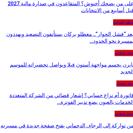
على من يضحك أخنوش؟ المتقاعدون في صدارة مالية 2027
بل أسابيع من الانتخابات
لجهة الشرقية
عد “فشل الحوار”.. معطلو بركان يستأنفون التصعيد ويهددون
مسيرة نحو الحدود…
صداء الملاعب
ايرن يحسم مواجهة أستون فيلا ويواصل تحضيراته للموسم
لجديد
هة الصحراء
اتورة أم نزاع حسابي؟ إشعار قضائي من الشركة المتعددة
لخدمات بالعيون يضع تدبير الفوترة…
صداء الملاعب
ن تواركة إلى الرجاء.. الدحماني يفتح صفحة جديدة في مسيرته