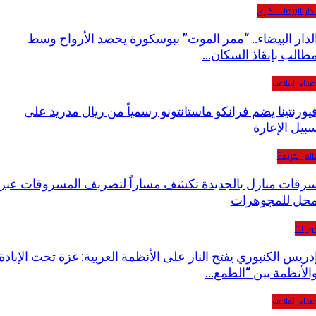
دار البيضاء الكبرى
لدار البيضاء.. “ممر الموت” ببوسكورة يحصد الأرواح وسط
طالب بإنقاذ السكان…
صداء الملاعب
يورنتينا يضم فرانكو ماستانتونو رسمياً من ريال مدريد على
بيل الإعارة
الم الجريمة
رقات منازل بالجديدة تكشف مساراً لتصريف المسروقات عبر
حل للمجوهرات
وليات
دريس الكنبوري يفتح النار على الأنظمة العربية: غزة تحت الإبادة
الأنظمة بين “الطمع…
صداء الملاعب