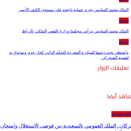
الملك محمد السادس يجري عملية ناجحة على مستوى الكتف الأيسر
سياسة
الملك محمد السادس يترأس مجلسا وزاريا بالقصر الملكي بالرباط
سياسة
واشنطن تجدد دعمها للمبادرة المغربية للحكم الذاتي كحل جدي وموثوق به
لقضية الصحراء…
تعليقات الزوار
اهد أيضا
لجهة الشرقية
ركان.. الملك العمومي بالسعيدية بين فوضى الاستغلال وامتحان