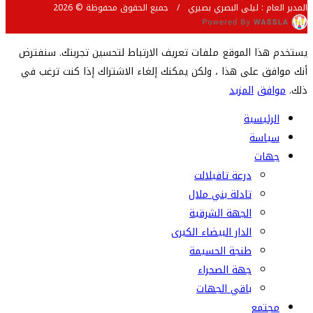
المدير العام : ليلى البصري بصيري / جميع الحقوق محفوظة © 2026
يستخدم هذا الموقع ملفات تعريف الارتباط لتحسين تجربتك. سنفترض
أنك موافق على هذا ، ولكن يمكنك إلغاء الاشتراك إذا كنت ترغب في
ذلك.
موافق
المزيد
الرئيسية
سياسة
جهات
درعة تافيلالت
تادلة بني ملال
الجهة الشرقية
الدار البيضاء الكبرى
طنجة الحسيمة
جهة الصحراء
باقي الجهات
مجتمع