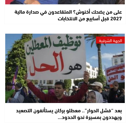
على من يضحك أخنوش؟ المتقاعدون في صدارة مالية
2027 قبل أسابيع من الانتخابات
الجهة الشرقية
بعد “فشل الحوار”.. معطلو بركان يستأنفون التصعيد
ويهددون بمسيرة نحو الحدود…