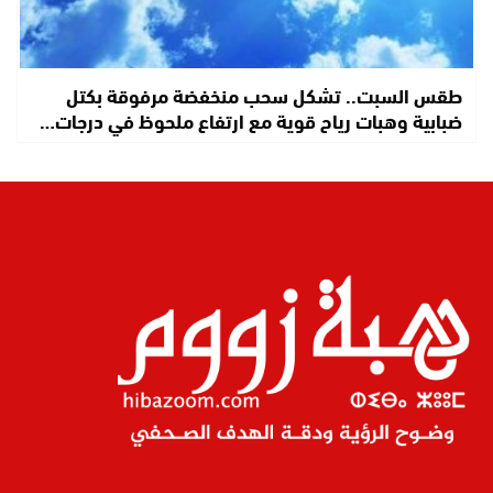
طقس السبت.. تشكل سحب منخفضة مرفوقة بكتل
ضبابية وهبات رياح قوية مع ارتفاع ملحوظ في درجات…