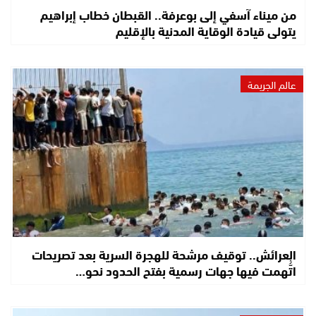
من ميناء آسفي إلى بوعرفة.. القبطان خطاب إبراهيم
يتولى قيادة الوقاية المدنية بالإقليم
عالم الجريمة
العرائش.. توقيف مرشحة للهجرة السرية بعد تصريحات
اتُّهمت فيها جهات رسمية بفتح الحدود نحو…