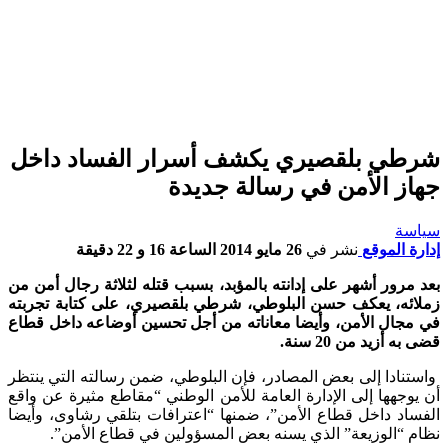
شرطي بلقصيري يكشف أسرار الفساد داخل
جهاز الأمن في رسالة جديدة
سياسة
إدارة الموقع
نشر في
26 مايو 2014 الساعة 16 و 22 دقيقة
بعد مرور أشهر على إدانته بالمؤبد، بسبب قتله لثلاثة رجال أمن من
زملائه، يعكف حسن البلوطي، شرطي بلقصيري، على كتابة تجربته
في مجال الأمن، وأيضا معاناته من أجل تحسين أوضاعه داخل قطاع
قضى به أزيد من 20 سنة.
واستنادا إلى بعض المصادر، فإن البلوطي، ضمن رسالته التي ينتظر
أن يوجهها إلى الإدارة العامة للأمن الوطني “مقاطع مثيرة عن واقع
الفساد داخل قطاع الأمن”، ضمنها “اعترافات بتلقي رشاوى، وأيضا
نظام “الوزيعة” الذي يسنه بعض المسؤولين في قطاع الأمن”.