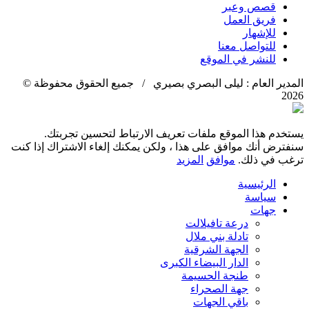
قصص وعبر
فريق العمل
للإشهار
للتواصل معنا
للنشر في الموقع
المدير العام : ليلى البصري بصيري / جميع الحقوق محفوظة ©
2026
يستخدم هذا الموقع ملفات تعريف الارتباط لتحسين تجربتك.
سنفترض أنك موافق على هذا ، ولكن يمكنك إلغاء الاشتراك إذا كنت
ترغب في ذلك.
موافق
المزيد
الرئيسية
سياسة
جهات
درعة تافيلالت
تادلة بني ملال
الجهة الشرقية
الدار البيضاء الكبرى
طنجة الحسيمة
جهة الصحراء
باقي الجهات