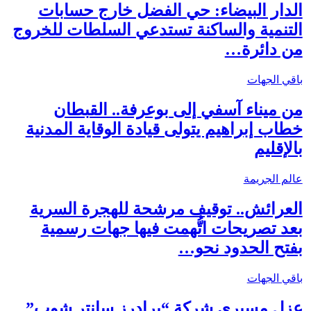
الدار البيضاء: حي الفضل خارج حسابات
التنمية والساكنة تستدعي السلطات للخروج
من دائرة…
باقي الجهات
من ميناء آسفي إلى بوعرفة.. القبطان
خطاب إبراهيم يتولى قيادة الوقاية المدنية
بالإقليم
عالم الجريمة
العرائش.. توقيف مرشحة للهجرة السرية
بعد تصريحات اتُّهمت فيها جهات رسمية
بفتح الحدود نحو…
باقي الجهات
عزل مسيري شركة “برادرز سانتر شوب”