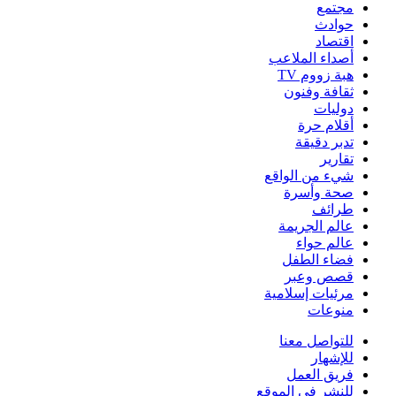
مجتمع
حوادث
اقتصاد
أصداء الملاعب
هبة زووم TV
ثقافة وفنون
دوليات
أقلام حرة
تدبر دقيقة
تقارير
شيء من الواقع
صحة وأسرة
طرائف
عالم الجريمة
عالم حواء
فضاء الطفل
قصص وعبر
مرئيات إسلامية
منوعات
للتواصل معنا
للإشهار
فريق العمل
للنشر في الموقع