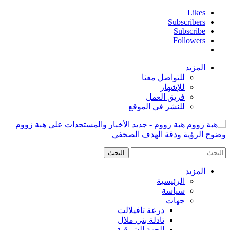
Likes
Subscribers
Subscribe
Followers
المزيد
للتواصل معنا
للإشهار
فريق العمل
للنشر في الموقع
هبة زووم - جديد الأخبار والمستجدات على هبة زووم
وضوح الرؤية ودقة الهدف الصحفي
المزيد
الرئيسية
سياسة
جهات
درعة تافيلالت
تادلة بني ملال
الجهة الشرقية