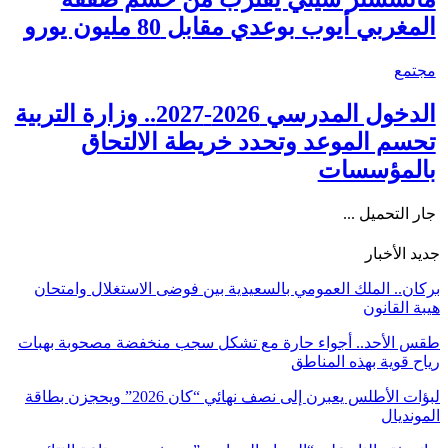
المغربي أيوب بوعدي مقابل 80 مليون يورو
مجتمع
الدخول المدرسي 2026-2027.. وزارة التربية
تحسم الموعد وتحدد خريطة الالتحاق
بالمؤسسات
جار التحميل ...
جديد الأخبار
بركان.. الملك العمومي بالسعيدية بين فوضى الاستغلال وامتحان
هيبة القانون
طقس الأحد.. أجواء حارة مع تشكل سجب منخفضة مصحوبة بهبات
رياح قوية بهذه المناطق
لبؤات الأطلس يعبرن إلى نصف نهائي “كان 2026” ويحجزن بطاقة
المونديال