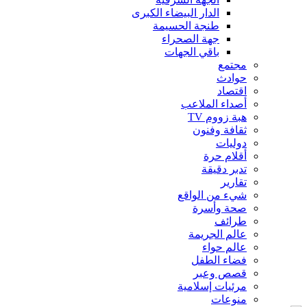
الدار البيضاء الكبرى
طنجة الحسيمة
جهة الصحراء
باقي الجهات
مجتمع
حوادث
اقتصاد
أصداء الملاعب
هبة زووم TV
ثقافة وفنون
دوليات
أقلام حرة
تدبر دقيقة
تقارير
شيء من الواقع
صحة وأسرة
طرائف
عالم الجريمة
عالم حواء
فضاء الطفل
قصص وعبر
مرئيات إسلامية
منوعات