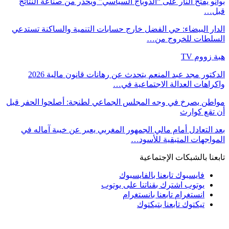
بوانو يفتح النار على “الدوباج السياسي” ويحذر من صناعة النتائج
قبل…
الدار البيضاء: حي الفضل خارج حسابات التنمية والساكنة تستدعي
السلطات للخروج من…
هبة زووم TV
الدكتور مجد عبد المنعم يتحدث عن رهانات قانون مالية 2026
واكراهات العدالة الاجتماعية في…
مواطن يصرخ في وجه المجلس الجماعي لطنجة: أصلحوا الحفر قبل
أن تقع كوارث
بعد التعادل أمام مالي الجمهور المغربي يعبر عن خيبة آماله في
المواجهات المتبقية للأسود…
تابعنا بالشبكات الإجتماعية
فايسبوك
تابعنا بالفايسبوك
يوتوب
اشترك بقناتنا على يوتوب
انستغرام
تابعنا بانستغرام
تيكتوك
تابعنا بتيكتوك