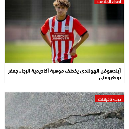
أصداء الملاعب
آيندهوفن الهولندي يخطف موهبة أكاديمية الرجاء جعفر
بويغرومني
درعة تافيلالت