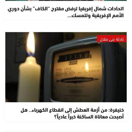
اتحادات شمال إفريقيا ترفض مقترح “الكاف” بشأن دوري
الأمم الإفريقية وتتمسك…
تادلة بني ملال
خنيفرة: من أزمة العطش إلى انقطاع الكهرباء.. هل
أصبحت معاناة الساكنة خبراً عادياً؟