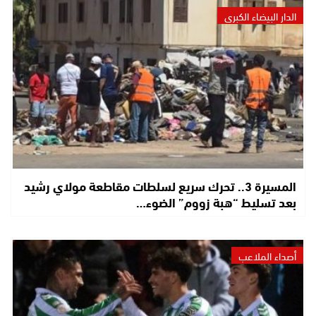
الدار البيضاء الكبرى
المسيرة 3.. تحرك سريع لسلطات مقاطعة مولاي رشيد
بعد تسليط “هبة زووم” الضوء…
أصداء الملاعب