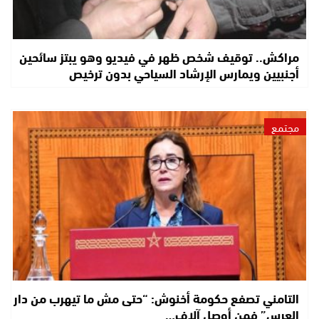
مراكش.. توقيف شخص ظهر في فيديو وهو يبتز سائحين
أجنبيين ويمارس الإرشاد السياحي بدون ترخيص
مجتمع
التامني تصفع حكومة أخنوش: “حتى مش ما تيهرب من دار
العرس” فمن أوصل آلاف…