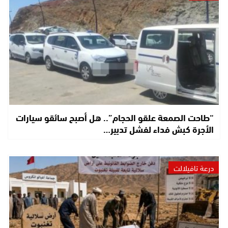
“طاحت الصمعة علقو الحجام”.. هل أصبح سائقو سيارات
الأجرة كبش فداء لفشل تدبير…
درعة تافيلالت