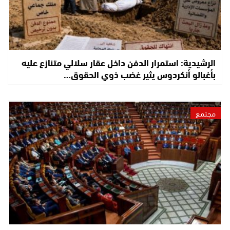
الرشيدية: استمرار الدفن داخل عقار سلالي متنازع عليه
بأغبالو أنكردوس يثير غضب ذوي الحقوق…
مجتمع