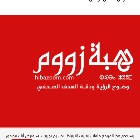
يستخدم هذا الموقع ملفات تعريف الارتباط لتحسين تجربتك. سنفترض أنك موافق
المدير العام : ليلى البصري بصيري / جميع