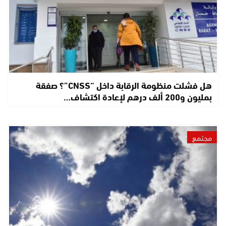
هل فشلت منظومة الرقابة داخل “CNSS”؟ صفقة
بمليون و200 ألف درهم لإعادة اكتشاف…
مجتمع