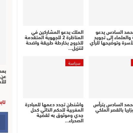
حمد السادس يدعو
الملك يدعو المشاركين في
والعلماء إلى تجويد
المناظرة 2 للجهوية المتقدمة
أسرة وتوضيحها للرأي
للخروج بخارطة طريقة واضحة
لتنزيل…
سياسة
بعد 
عن 
للأ
تاب
حمد السادس يترأس
واشنطن تجدد دعمها للمبادرة
اريا بالقصر الملكي
المغربية للحكم الذاتي كحل
جدي وموثوق به لقضية
الصحراء…