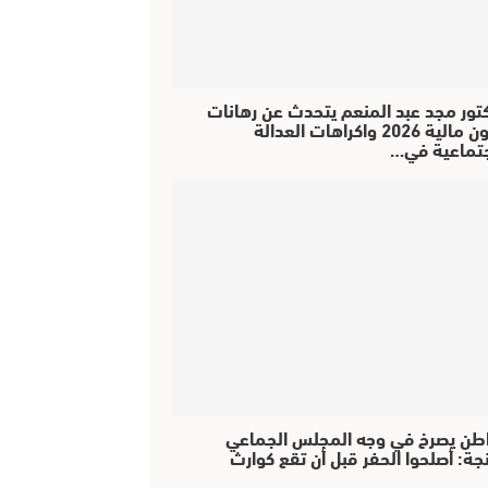
كتور مجد عبد المنعم يتحدث عن رهانات
قانون مالية 2026 واكراهات العدالة
جتماعية في…
طن يصرخ في وجه المجلس الجماعي
جة: أصلحوا الحفر قبل أن تقع كوارث