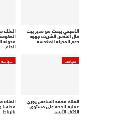
الأصبحي يبحث مع مدير بيت
الملك م
مال القدس الشريف جهود
الحكومة 
دعم المدينة المقدسة
مدونة ال
العام
سياسة
سياسة
الملك محمد السادس يجري
الملك م
عملية ناجحة على مستوى
مجلسا وز
الكتف الأيسر
بالرباط