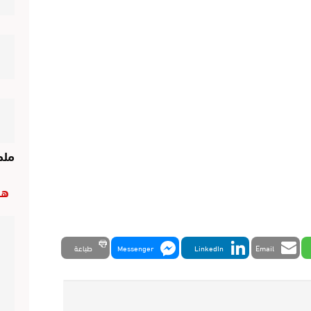
ملح
هب
Email
LinkedIn
Messenger
طباعة