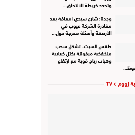
وتحدد خريطة الالتحاق…
وجدة: شارع سيدي امعافة بعد
مغادرة الشركة عيوب في
الأرصفة وأسئلة محرجة حول…
طقس السبت.. تشكل سحب
منخفضة مرفوقة بكتل ضبابية
وهبات رياح قوية مع ارتفاع
وظ…
ة زووم TV