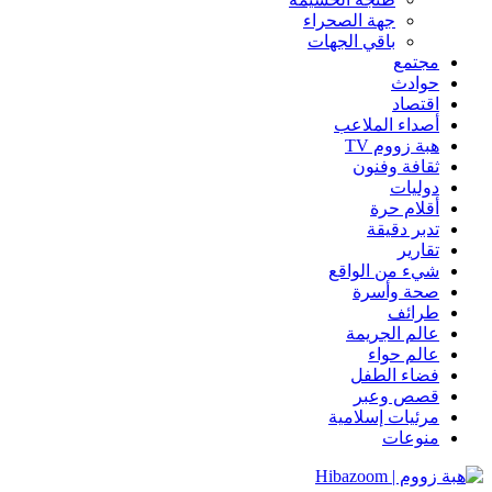
جهة الصحراء
باقي الجهات
مجتمع
حوادث
اقتصاد
أصداء الملاعب
هبة زووم TV
ثقافة وفنون
دوليات
أقلام حرة
تدبر دقيقة
تقارير
شيء من الواقع
صحة وأسرة
طرائف
عالم الجريمة
عالم حواء
فضاء الطفل
قصص وعبر
مرئيات إسلامية
منوعات