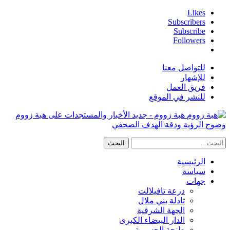
Likes
Subscribers
Subscribe
Followers
للتواصل معنا
للإشهار
فريق العمل
للنشر في الموقع
هبة زووم - جديد الأخبار والمستجدات على هبة زووم
وضوح الرؤية ودقة الهدف الصحفي
الرئيسية
سياسة
جهات
درعة تافيلالت
تادلة بني ملال
الجهة الشرقية
الدار البيضاء الكبرى
طنجة الحسيمة