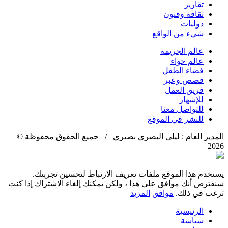
تقارير
ثقافة وفنون
دوليات
شيء من الواقع
عالم الجريمة
عالم حواء
فضاء الطفل
قصص وعبر
فريق العمل
للإشهار
للتواصل معنا
للنشر في الموقع
المدير العام : ليلى البصري بصيري / جميع الحقوق محفوظة ©
2026
يستخدم هذا الموقع ملفات تعريف الارتباط لتحسين تجربتك.
سنفترض أنك موافق على هذا ، ولكن يمكنك إلغاء الاشتراك إذا كنت
ترغب في ذلك.
موافق
المزيد
الرئيسية
سياسة