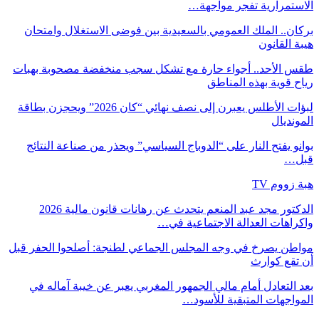
الاستمرارية تفجر مواجهة…
بركان.. الملك العمومي بالسعيدية بين فوضى الاستغلال وامتحان
هيبة القانون
طقس الأحد.. أجواء حارة مع تشكل سجب منخفضة مصحوبة بهبات
رياح قوية بهذه المناطق
لبؤات الأطلس يعبرن إلى نصف نهائي “كان 2026” ويحجزن بطاقة
المونديال
بوانو يفتح النار على “الدوباج السياسي” ويحذر من صناعة النتائج
قبل…
هبة زووم TV
الدكتور مجد عبد المنعم يتحدث عن رهانات قانون مالية 2026
واكراهات العدالة الاجتماعية في…
مواطن يصرخ في وجه المجلس الجماعي لطنجة: أصلحوا الحفر قبل
أن تقع كوارث
بعد التعادل أمام مالي الجمهور المغربي يعبر عن خيبة آماله في
المواجهات المتبقية للأسود…