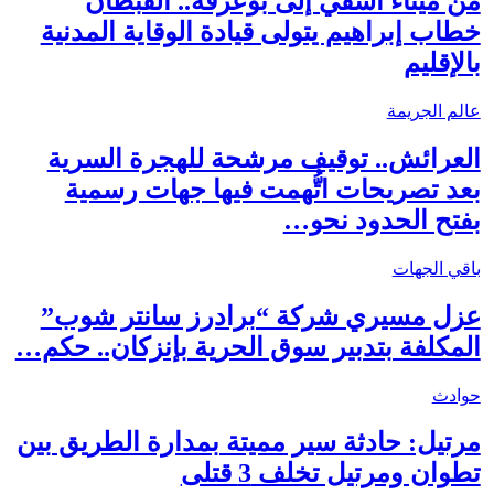
من ميناء آسفي إلى بوعرفة.. القبطان
خطاب إبراهيم يتولى قيادة الوقاية المدنية
بالإقليم
عالم الجريمة
العرائش.. توقيف مرشحة للهجرة السرية
بعد تصريحات اتُّهمت فيها جهات رسمية
بفتح الحدود نحو…
باقي الجهات
عزل مسيري شركة “برادرز سانتر شوب”
المكلفة بتدبير سوق الحرية بإنزكان.. حكم…
حوادث
مرتيل: حادثة سير مميتة بمدارة الطريق بين
تطوان ومرتيل تخلف 3 قتلى