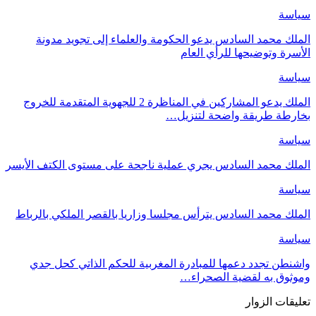
سياسة
الملك محمد السادس يدعو الحكومة والعلماء إلى تجويد مدونة
الأسرة وتوضيحها للرأي العام
سياسة
الملك يدعو المشاركين في المناظرة 2 للجهوية المتقدمة للخروج
بخارطة طريقة واضحة لتنزيل…
سياسة
الملك محمد السادس يجري عملية ناجحة على مستوى الكتف الأيسر
سياسة
الملك محمد السادس يترأس مجلسا وزاريا بالقصر الملكي بالرباط
سياسة
واشنطن تجدد دعمها للمبادرة المغربية للحكم الذاتي كحل جدي
وموثوق به لقضية الصحراء…
تعليقات الزوار