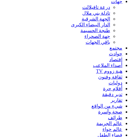
جهات
درعة تافيلالت
تادلة بني ملال
الجهة الشرقية
الدار البيضاء الكبرى
طنجة الحسيمة
جهة الصحراء
باقي الجهات
مجتمع
حوادث
اقتصاد
أصداء الملاعب
هبة زووم TV
ثقافة وفنون
دوليات
أقلام حرة
تدبر دقيقة
تقارير
شيء من الواقع
صحة وأسرة
طرائف
عالم الجريمة
عالم حواء
فضاء الطفل