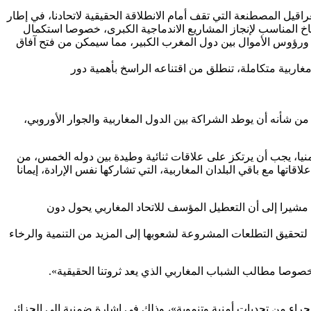
اقيل المصطنعة التي تقف أمام الانطلاقة الحقيقية لاتحادنا، في إطار
ناخ المناسب لإنجاز المشاريع الاندماجية الكبرى، خصوصا استكمال
ع ورؤوس الأموال بين دول المغرب الكبير، مما سيمكن من فتح آفاق
ربية متكاملة، تنطلق من اقتناعه الراسخ بأهمية دور
شأنه أن يوطد الشراكة بين الدول المغاربية والجوار الأوروبي،
نيا، يجب أن يرتكز على علاقات ثنائية وطيدة بين دوله الخمس، من
تها مع باقي البلدان المغاربية، التي تشاركها نفس الإرادة، إيمانا
 مشيرا إلى أن التعطيل المؤسف للاتحاد المغاربي يحول دون
، لتحقيق التطلعات المشروعة لشعوبها إلى المزيد من التنمية والرخاء
صوصا مطالب الشباب المغاربي الذي يعد ثروتنا الحقيقية».
اء من تحديات أمنية وتنموية»، وذلك في إشارة ضمنية إلى الجزائر.