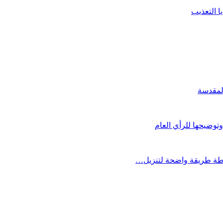
ا التعذيب
لمقدسة
توضيحها للرأي العام