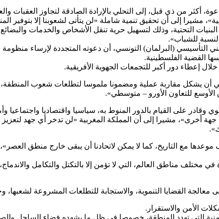
 أكثر من ذي قبل، إلى التحلي بالإرادة الصادقة لتجاوز العقبات والعر
»، مشيرا إلى أن تحقيق تنمية شاملة «لن يتأتى لشعوبنا إلا بتوفير الم
 البنيات التحتية، وذلك لتسهيل حرية تنقل الأشخاص والخدمات والبضائ
لنسبة للشباب».
لتأسيسي (البرلمان) التونسي، أن دعوته المتجددة لإرساء منظومة مغا
سها القضية الفلسطينية.
خلال إعطاء دور أكبر للتجمعات الجهوية الأفريقية.
ي أن يشكل مقاربة عملية ومضمونا ملموسا لتطلعات شعوب المنطقة، من 
لأوسع للتعاون الأورو – متوسطي».
قادر على القيام بالدور المنوط به، سياسيا واقتصاديا واجتماعيا وأم
ة أخرى»، مشيرا إلى أن المملكة المغربية «لن تدخر أي جهد لتعزيز علاقا
».
وعدها مع التاريخ، كما لا يمكن لاتحادنا أن يبقى خارج منطق العصر»،
في مختلف مناطق العالم، التي لا تؤمن إلا بالتكتل والتكامل والاندماج
معالجة القضايا التنموية، والاستجابة للتطلعات المشروعة لشعبها، وخ
لات الأمن والاستقرار.
منية التي تهدد المنطقة، خصوصا في ظل ما يشهده فضاء الساحل والصحر