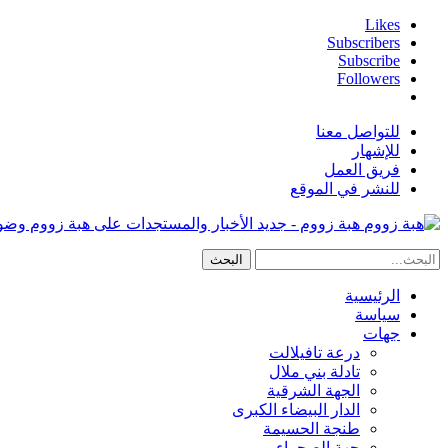
Likes
Subscribers
Subscribe
Followers
للتواصل معنا
للإشهار
فريق العمل
للنشر في الموقع
هبة زووم - جديد الأخبار والمستجدات على هبة زووم وض
الرئيسية
سياسة
جهات
درعة تافيلالت
تادلة بني ملال
الجهة الشرقية
الدار البيضاء الكبرى
طنجة الحسيمة
جهة الصحراء