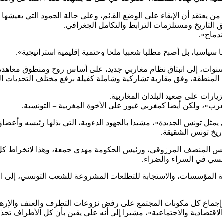
 يعتقد أن الإبقاء على الوضع القائم، وعلى حالة الجمود التي يعيشها 
ق التاريخ ومستلزمات الترابط والتكامل الجغرافي.
دماج».
فا سياسيا، بل أصبح مطلبا شعبيا ملحا وحتمية إقليمية استراتيجية».
ذ سنوات، إلى انبثاق نظام مغاربي جديد، على أساس روح ومنطوق معاهد
 المنطقة، وفق مقاربة تشاركية وشاملة كفيلة برفع مختلف التحديات التن
رات على صعيد البلدان المغاربية.
رب»، ولكن أيضا كمغربي غيور على الأخوة المغربية – التونسية.
ثل تونس الجديدة»، مشيدا بالجهود الدءوبة، التي بذلها رئيسه وأعضاؤ
ريخ تونس الشقيقة.
لرئيس المنصف المرزوقي، ورئيس الحكومة مهدي جمعة، وهذا لانخراط كل 
نسي في السراء والضراء.
ة المؤسسات، والاستجابة للتطلعات المشروعة للشعب التونسي، إلى الحري
إجماع كل مكونات المجتمع على رفض نزوعات التطرف والعنف والإرهاب
قتصادية والاجتماعية»، مشيرا إلى أنه على يقين بأن كل الأطراف تحذوها 