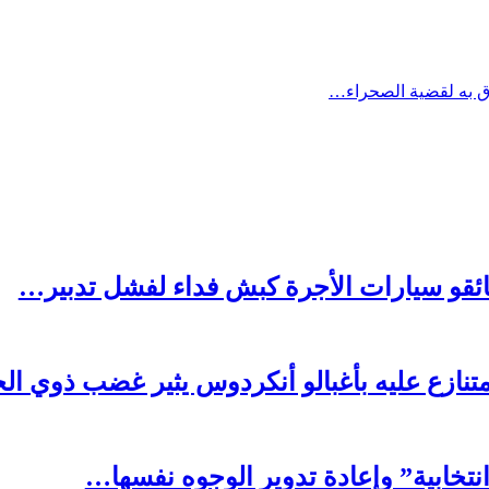
وق به لقضية الصحراء…
ئقو سيارات الأجرة كبش فداء لفشل تدبير…
متنازع عليه بأغبالو أنكردوس يثير غضب ذوي 
نتخابية” وإعادة تدوير الوجوه نفسها…