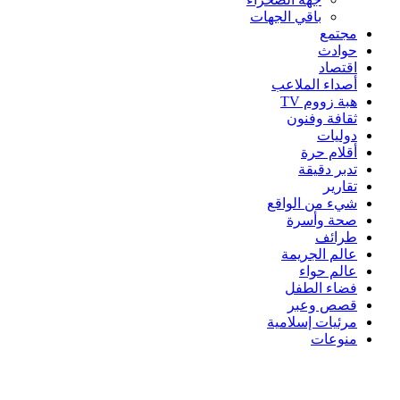
باقي الجهات
مجتمع
حوادث
اقتصاد
أصداء الملاعب
هبة زووم TV
ثقافة وفنون
دوليات
أقلام حرة
تدبر دقيقة
تقارير
شيء من الواقع
صحة وأسرة
طرائف
عالم الجريمة
عالم حواء
فضاء الطفل
قصص وعبر
مرئيات إسلامية
منوعات