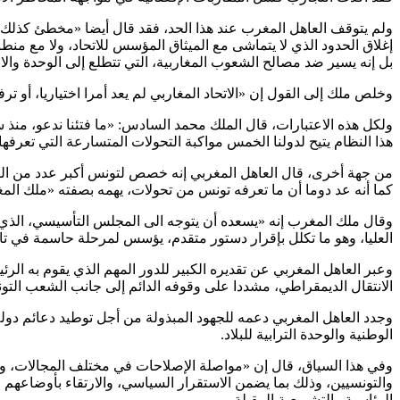
ولم يتوقف العاهل المغرب عند هذا الحد، فقد قال أيضا «مخطئ كذلك من
إغلاق الحدود الذي لا يتماشى مع الميثاق المؤسس للاتحاد، ولا مع منط
بل إنه يسير ضد مصالح الشعوب المغاربية، التي تتطلع إلى الوحدة والان
وخلص ملك إلى القول إن «الاتحاد المغاربي لم يعد أمرا اختياريا، أو تر
ولكل هذه الاعتبارات، قال الملك محمد السادس: «ما فتئنا ندعو، من
هذا النظام يتيح لدولنا الخمس مواكبة التحولات المتسارعة التي تعرفها
من جهة أخرى، قال العاهل المغربي إنه خصص لتونس أكبر عدد من الزيا
كما أنه عد دوما أن ما تعرفه تونس من تحولات، يهمه بصفته «ملك المغ
وقال ملك المغرب إنه «يسعده أن يتوجه الى المجلس التأسيسي، الذي يم
العليا، وهو ما تكلل بإقرار دستور متقدم، يؤسس لمرحلة حاسمة في تا
وعبر العاهل المغربي عن تقديره الكبير للدور المهم الذي يقوم به ا
الانتقال الديمقراطي، مشددا على وقوفه الدائم إلى جانب الشعب التو
وجدد العاهل المغربي دعمه للجهود المبذولة من أجل توطيد دعائم دول
الوطنية والوحدة الترابية للبلاد.
وفي هذا السياق، قال إن «مواصلة الإصلاحات في مختلف المجالات، و
والتونسيين، وذلك بما يضمن الاستقرار السياسي، والارتقاء بأوضاعهم الا
الرئاسية والتشريعية المقبلة.