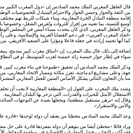
قال العاهل المغربي الملك محمد السادس إن «دول المغرب الكبير مدعوة،
من الثقة والحوار وحسن الجوار والاحترام المتبادل للخصوصيات الوطنية
إقامة منطقة التبادل الحرة المغاربية، وبناء شبكات للربط تهم مختلف
أوسع للتنمية، بما تعنيه من إفراز للثروات ولفرص الشغل، وخصوصا با
وذكر العاهل المغربي، الذي كان يتحدث مساء أمس في المجلس الوطني ا
«اتحاد المغرب العربي»، في دعم القضايا العربية والإسلامية، وعلى رأ
كما أنها تجسد إرادته في جعله فاعلا ومؤثرا على الصعيد الأفريقي، من 
إضافة إلى ذلك، قال ملك المغرب، إن «انبثاق مغرب كبير مندمج، ينبغ
سواء في إطار حوار خمسة زائد خمسة لغرب المتوسط، أو في النطاق ا
وذكر الملك محمد السادس أن تحقيق «طموحنا في بناء مغرب كبير، قوي و
جهة، وعلى مشاريع اندماجية، تعزز مكانة ومسار الاتحاد المغاربي، من جه
منا بأن التعاون الثنائي يشكل الأساس المتين للعمل المغاربي المشترك
وشدد ملك المغرب على القول إن «المنطقة المغاربية لا يجب أن تخلف م
الاستغلال الأمثل للخيرات والقدرات، التي تزخر بها البلدان المغاربية.
وقال إنه «يرهن مستقبل منطقتنا، ويجعلها بعيدة عن التوجهات السائدة 
والأمن والاستقرار».
وعد الملك محمد السادس مخطئا من يعتقد أن دولة لوحدها «قادرة على 
وزاد قائلا «مخطئ أيضا من يتوهم أن دولة بمفردها قادرة على حل مشك
فقد أكدت التجارب فشل المقاربات الإقصائية في مواجهة المخاطر الأ