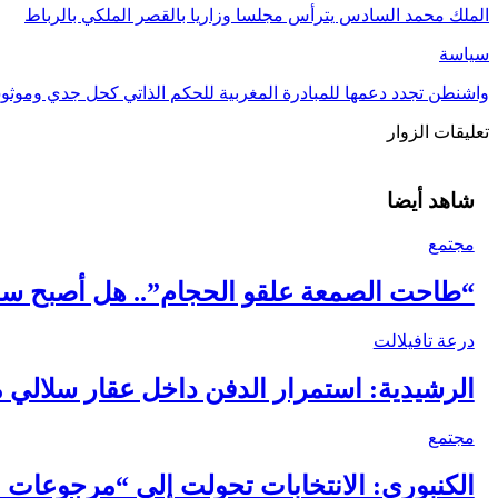
الملك محمد السادس يترأس مجلسا وزاريا بالقصر الملكي بالرباط
سياسة
واشنطن تجدد دعمها للمبادرة المغربية للحكم الذاتي كحل جدي وموث
تعليقات الزوار
شاهد أيضا
مجتمع
“طاحت الصمعة علقو الحجام”.. هل أصبح سا
درعة تافيلالت
الرشيدية: استمرار الدفن داخل عقار سلالي 
مجتمع
الكنبوري: الانتخابات تحولت إلى “مرجوعات ا