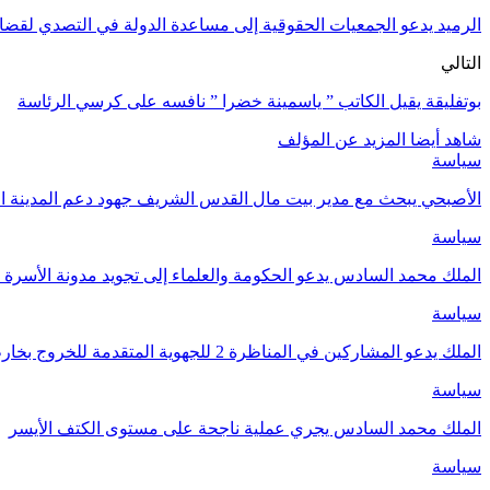
الرميد يدعو الجمعيات الحقوقية إلى مساعدة الدولة في التصدي لقضاي
التالي
بوتفليقة يقيل الكاتب ” ياسمينة خضرا ” نافسه على كرسي الرئاسة
شاهد أيضا
المزيد عن المؤلف
سياسة
الأصبحي يبحث مع مدير بيت مال القدس الشريف جهود دعم المدينة ا
سياسة
الملك محمد السادس يدعو الحكومة والعلماء إلى تجويد مدونة الأسرة و
سياسة
الملك يدعو المشاركين في المناظرة 2 للجهوية المتقدمة للخروج بخارطة طريقة واضحة لتنزيل…
سياسة
الملك محمد السادس يجري عملية ناجحة على مستوى الكتف الأيسر
سياسة