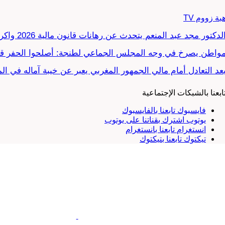
بة زووم TV
لدكتور مجد عبد المنعم يتحدث عن رهانات قانون مالية 2026 واكراهات العدالة الاجتماعية في…
واطن يصرخ في وجه المجلس الجماعي لطنجة: أصلحوا الحفر قب
عد التعادل أمام مالي الجمهور المغربي يعبر عن خيبة آماله في ا
ابعنا بالشبكات الإجتماعية
فايسبوك
تابعنا بالفايسبوك
يوتوب
اشترك بقناتنا على يوتوب
انستغرام
تابعنا بانستغرام
تيكتوك
تابعنا بتيكتوك