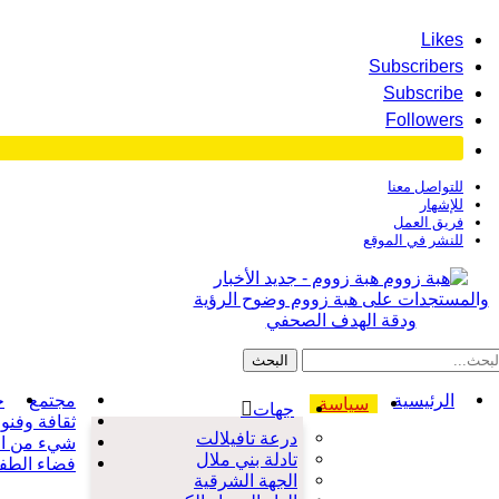
Likes
Subscribers
Subscribe
Followers
للتواصل معنا
للإشهار
فريق العمل
للنشر في الموقع
هبة زووم - جديد الأخبار
والمستجدات على هبة زووم وضوح الرؤية
ودقة الهدف الصحفي
الرئيسية
مجتمع
ح
سياسة
جهات
ثقافة وفنو
درعة تافيلالت
شيء من ال
تادلة بني ملال
فضاء الطف
الجهة الشرقية