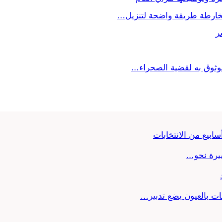
ر
موثوق به لقضية الصحراء…
سيرة نحو…
ات بالعيون يضع تدبير…