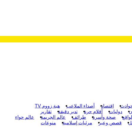
وادث
اقتصاد
أصداء الملاعب
هبة زووم TV
ن
دوليات
أقلام حرة
تدبر دقيقة
تقارير
واقع
صحة وأسرة
طرائف
عالم الجريمة
عالم حواء
ل
قصص وعبر
مرئيات إسلامية
منوعات