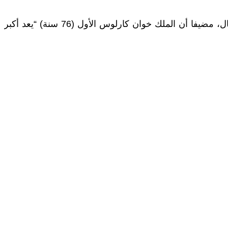
وعبر ماريانو راخوي عن الأمل في أن يتمكن مجلس النواب من المصادقة على تعيين الأمير فيليبي ملكا للبلاد في آقرب الآجال، مضيفا أن الملك خوان كارلوس الأول (76 سنة) “يعد أكبر