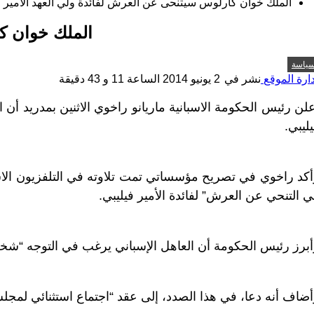
الملك خوان كارلوس سيتنحى عن العرش لفائدة ولي العهد الأمير ف
الملك خوان كا
ياسة
دارة الموقع
نشر في
2 يونيو 2014 الساعة 11 و 43 دقيقة
لن رئيس الحكومة الاسبانية ماريانو راخوي الاثنين بمدريد أن
ليبي.
أكد راخوي في تصريح مؤسساتي تمت تلاوته في التلفزيون الاسب
 التنحي عن العرش” لفائدة الأمير فيليبي.
برز رئيس الحكومة أن العاهل الإسباني يرغب في التوجه “شخصي
ضاف أنه دعا، في هذا الصدد، إلى عقد “اجتماع استثنائي لمجل