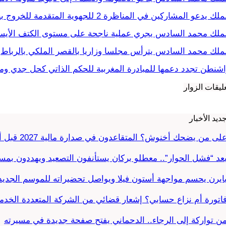
لك يدعو المشاركين في المناظرة 2 للجهوية المتقدمة للخروج بخارطة طريقة واضحة لتنزيل…
لملك محمد السادس يجري عملية ناجحة على مستوى الكتف الأيس
ملك محمد السادس يترأس مجلسا وزاريا بالقصر الملكي بالرباط
شنطن تجدد دعمها للمبادرة المغربية للحكم الذاتي كحل جدي و
ليقات الزوار
ديد الأخبار
لى من يضحك أخنوش؟ المتقاعدون في صدارة مالية 2027 قبل أسابيع من الانتخابات
عد “فشل الحوار”.. معطلو بركان يستأنفون التصعيد ويهددون بم
ايرن يحسم مواجهة أستون فيلا ويواصل تحضيراته للموسم الجديد
اتورة أم نزاع حسابي؟ إشعار قضائي من الشركة المتعددة الخدم
ن تواركة إلى الرجاء.. الدحماني يفتح صفحة جديدة في مسيرته