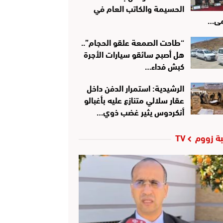
الحسيمة والكاتب العام في
ى…
“طاحت الصمعة علقو الحجام”..
هل أصبح سائقو سيارات الأجرة
كبش فداء…
الرشيدية: استمرار الدفن داخل
عقار سلالي متنازع عليه بأغبالو
أنكردوس يثير غضب ذوي…
ة زووم TV