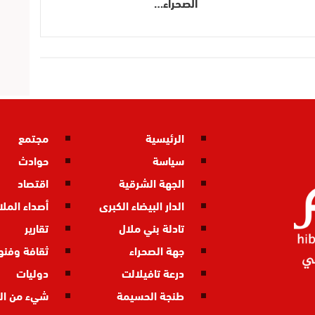
الصحراء…
الرئيسية
مجتمع
سياسة
حوادث
الجهة الشرقية
اقتصاد
الدار البيضاء الكبرى
أصداء المل
تادلة بني ملال
تقارير
جهة الصحراء
ثقافة وفنو
درعة تافيلالت
دوليات
طنجة الحسيمة
شيء من ال