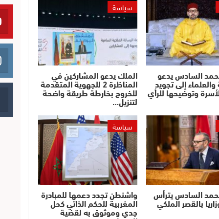
سياسة
حمد السادس يدعو
الملك يدعو المشاركين في
والعلماء إلى تجويد
المناظرة 2 للجهوية المتقدمة
أسرة وتوضيحها للرأي
للخروج بخارطة طريقة واضحة
لتنزيل…
سياسة
حمد السادس يترأس
واشنطن تجدد دعمها للمبادرة
اريا بالقصر الملكي
المغربية للحكم الذاتي كحل
جدي وموثوق به لقضية