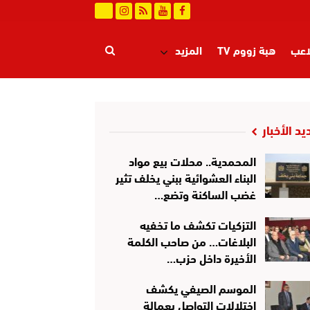
اعب
هبة زووم TV
المزيد
يد الأخبار
المحمدية.. محلات بيع مواد
البناء العشوائية ببني يخلف تثير
غضب الساكنة وتضع…
التزكيات تكشف ما تخفيه
البلاغات… من صاحب الكلمة
الأخيرة داخل حزب…
الموسم الصيفي يكشف
اختلالات التواصل بعمالة