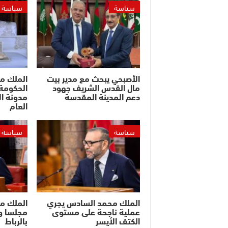
سياسة
سياسة
الأصبحي يبحث مع مدير بيت
الملك م
مال القدس الشريف جهود
الحكومة 
دعم المدينة المقدسة
مدونة ال
العام
سياسة
سياسة
الملك محمد السادس يجري
الملك م
عملية ناجحة على مستوى
مجلسا وز
الكتف الأيسر
بالرباط