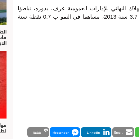
اك النهائي للإدارات العمومية عرف، بدوره، تباطؤا
منتقلا من 7,9 في المائة سنة 2012 إلى 3,7 سنة 2013، مساهما في النمو ب 0,7 نقطة سنة
الد
الا
موا
لطن
Email
LinkedIn
Messenger
طباعة