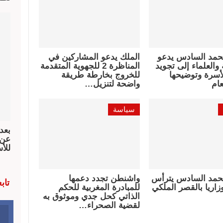
حمد السادس يدعو
الملك يدعو المشاركين في
والعلماء إلى تجويد
المناظرة 2 للجهوية المتقدمة
أسرة وتوضيحها
للخروج بخارطة طريقة
عام
واضحة لتنزيل…
سياسة
بعد
عن 
للأ
حمد السادس يترأس
واشنطن تجدد دعمها
تاب
اريا بالقصر الملكي
للمبادرة المغربية للحكم
الذاتي كحل جدي وموثوق به
لقضية الصحراء…