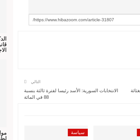
الد
الا
التالي
ثاثة
الانتخابات السورية: الأسد رئيسا لفترة ثالثة بنسبة
88 في المائة
سياسة
موا
لطن