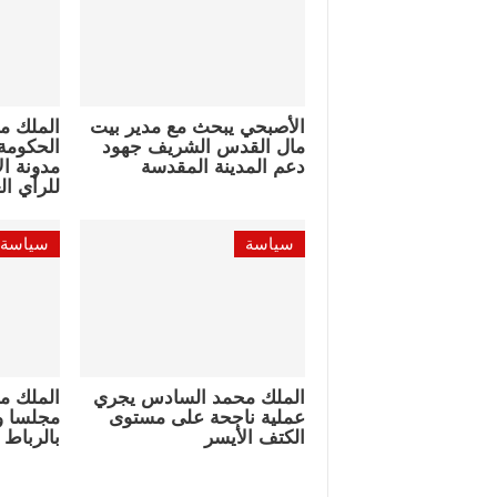
الأصبحي يبحث مع مدير بيت
الملك م
مال القدس الشريف جهود
الحكومة 
دعم المدينة المقدسة
مدونة ال
للرأي ال
سياسة
سياسة
الملك محمد السادس يجري
الملك م
عملية ناجحة على مستوى
مجلسا وز
الكتف الأيسر
بالرباط