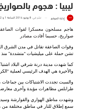
ليبيا : هجوم بالصوار
نشر في
8 يونيو 2014 الساعة 1 و 12 دقيقة
إدارة الموقع
صواريخ، حسبما أفادت مصادر
وقوات الصاعقة تقاتل في مدن الشرق الليب
تشن حملة على ميليشيات “متشددة” منذ أ
كما شهدت مدينة درنة شرقي البلاد اشتباك
والأخيرة هي الهدف الرئيسي لعملية “الكرا
والسبت تجددت الاشتباكات بين جماعات 
طرابلس مظاهرات مؤيدة وأخرى معارضة لل
وشهدت مناطق الهواري والقوارشة وسيدي ف
سمع إطلاق للنار في مناطق مختلفة من مدي