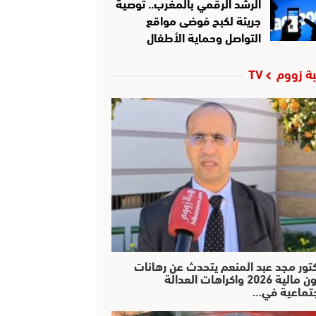
الرشد الرقمي بالمغرب.. توصية
جريئة لكبح فوضى مواقع
التواصل وحماية الأطفال
ة زووم TV
كتور مجد عبد المنعم يتحدث عن رهانات
قانون مالية 2026 واكراهات العدالة
جتماعية في…