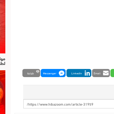
موا
لطن
Email
LinkedIn
Messenger
طباعة