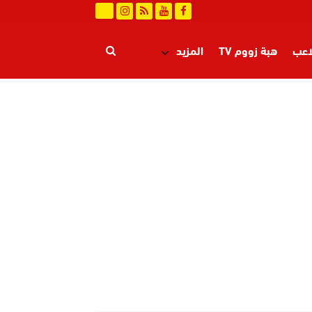
اعب
هبة زووم TV
المزيد