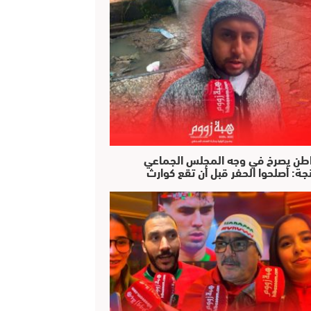
طن يصرخ في وجه المجلس الجماعي
جة: أصلحوا الحفر قبل أن تقع كوارث