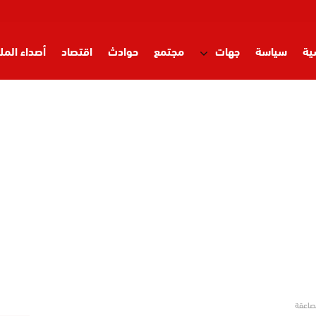
ية
سياسة
جهات
مجتمع
حوادث
اقتصاد
أصداء المل
لصاعقة