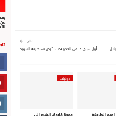
بعد 
عن 
للأ
التالي
تاب
لال
أول سباق عالمى للعدو تحت الأرض تستضيفه السويد
دوليات
زعيم الطريقة
عودة فاروق الشرع إلى