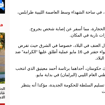
في ساحة الشهداء وسط العاصمة الليبية طرابلس،
هب
 والحجارة، مما أسفر عن إصابة شخص بجروح.
ت نارية في المكان.
ل العنف في البلاد، خصوصا في الشرق حيث تفرض
المجموعات “المتشددة” سيطرتها، شن اللواء حفتر في 16 مايو عملية أطلق عليها “الكرامة” ضد
بلاد.
ك حكومتان، أحداهما برئاسة أحمد معيتيق الذي انتخب
 العام الليبي (البرلمان) في بداية مايو.
ض تسليم السلطة للحكومة الجديدة، مؤكدا أنه ينتظر
الد
ت
الا