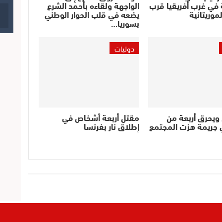
ة في غرب أفريقيا قرب
الواجهة ولقاءه بأحمد الشرع
موريتانية
يضعه في قلب الحوار الوطني
بسوريا…
دوليات
ويحرق أربعة من
مقتل أربعة أشخاص في
ي جريمة هزت المجتمع
إطلاق نار بفرنسا