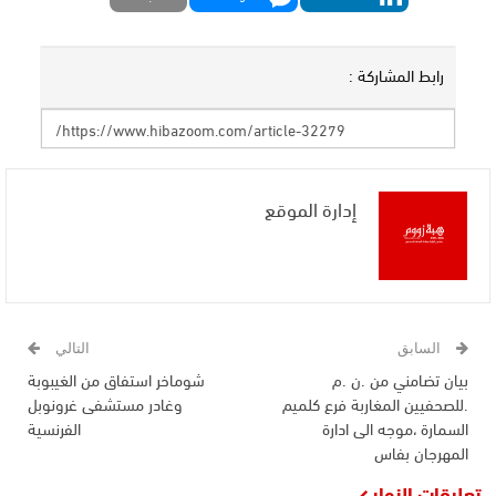
رابط المشاركة :
إدارة الموقع
السابق
التالي
بيان تضامني من .ن .م
شوماخر استفاق من الغيبوبة
.للصحفيين المغاربة فرع كلميم
وغادر مستشفى غرونوبل
السمارة ،موجه الى ادارة
الفرنسية
المهرجان بفاس
تعليقات الزوار