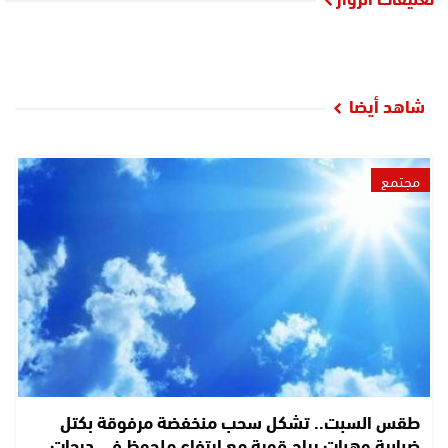
شاهد أيضا
مجتمع
طقس السبت.. تشكل سحب منخفضة مرفوقة بكتل
ضبابية وهبات رياح قوية مع ارتفاع ملحوظ في درجات…