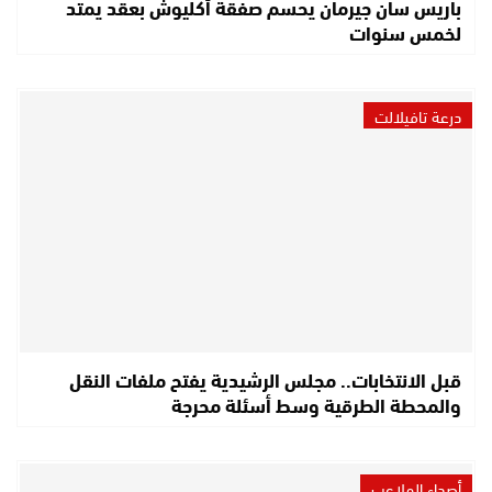
باريس سان جيرمان يحسم صفقة أكليوش بعقد يمتد
لخمس سنوات
درعة تافيلالت
قبل الانتخابات.. مجلس الرشيدية يفتح ملفات النقل
والمحطة الطرقية وسط أسئلة محرجة
أصداء الملاعب