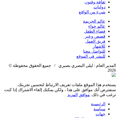
ثقافة وفنون
دوليات
شيء من الواقع
عالم الجريمة
عالم حواء
فضاء الطفل
قصص وعبر
فريق العمل
للإشهار
للتواصل معنا
للنشر في الموقع
المدير العام : ليلى البصري بصيري / جميع الحقوق محفوظة ©
2026
يستخدم هذا الموقع ملفات تعريف الارتباط لتحسين تجربتك.
سنفترض أنك موافق على هذا ، ولكن يمكنك إلغاء الاشتراك إذا كنت
ترغب في ذلك.
موافق
المزيد
الرئيسية
سياسة
جهات