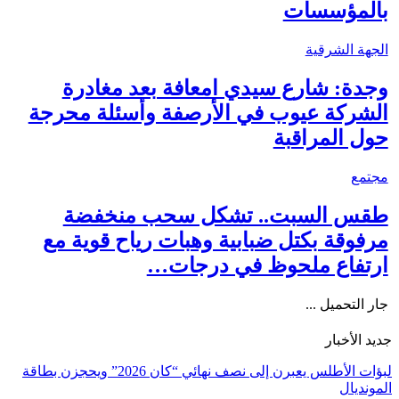
بالمؤسسات
الجهة الشرقية
وجدة: شارع سيدي امعافة بعد مغادرة
الشركة عيوب في الأرصفة وأسئلة محرجة
حول المراقبة
مجتمع
طقس السبت.. تشكل سحب منخفضة
مرفوقة بكتل ضبابية وهبات رياح قوية مع
ارتفاع ملحوظ في درجات…
جار التحميل ...
جديد الأخبار
لبؤات الأطلس يعبرن إلى نصف نهائي “كان 2026” ويحجزن بطاقة
المونديال