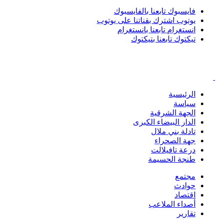
فايسبوك
تابعنا بالفايسبوك
يوتوب
اشترك بقناتنا على يوتوب
انستغرام
تابعنا بانستغرام
تيكتوك
تابعنا بتيكتوك
الرئيسية
سياسة
الجهة الشرقية
الدار البيضاء الكبرى
تادلة بني ملال
جهة الصحراء
درعة تافيلالت
طنجة الحسيمة
مجتمع
حوادث
اقتصاد
أصداء الملاعب
تقارير