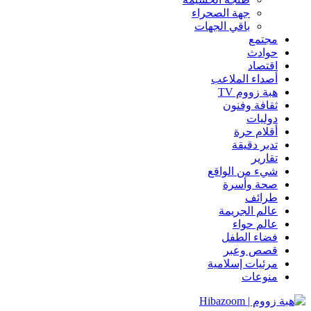
جهة الصحراء
باقي الجهات
مجتمع
حوادث
اقتصاد
أصداء الملاعب
هبة زووم TV
ثقافة وفنون
دوليات
أقلام حرة
تدبر دقيقة
تقارير
شيء من الواقع
صحة وأسرة
طرائف
عالم الجريمة
عالم حواء
فضاء الطفل
قصص وعبر
مرئيات إسلامية
منوعات