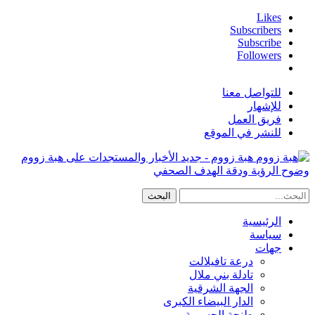
Likes
Subscribers
Subscribe
Followers
للتواصل معنا
للإشهار
فريق العمل
للنشر في الموقع
هبة زووم - جديد الأخبار والمستجدات على هبة زووم
وضوح الرؤية ودقة الهدف الصحفي
الرئيسية
سياسة
جهات
درعة تافيلالت
تادلة بني ملال
الجهة الشرقية
الدار البيضاء الكبرى
طنجة الحسيمة