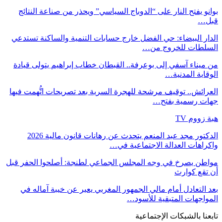
بوانو يفتح النار على “الدوباج السياسي” ويحذر من صناعة النتائج
قبل…
الدار البيضاء: حي الفضل خارج حسابات التنمية والساكنة تستدعي
السلطات للخروج من…
من ميناء آسفي إلى بوعرفة.. القبطان خطاب إبراهيم يتولى قيادة
الوقاية المدنية…
العرائش.. توقيف مرشحة للهجرة السرية بعد تصريحات اتُّهمت فيها
جهات رسمية بفتح…
هبة زووم TV
الدكتور مجد عبد المنعم يتحدث عن رهانات قانون مالية 2026
واكراهات العدالة الاجتماعية في…
مواطن يصرخ في وجه المجلس الجماعي لطنجة: أصلحوا الحفر قبل
أن تقع كوارث
بعد التعادل أمام مالي الجمهور المغربي يعبر عن خيبة آماله في
المواجهات المتبقية للأسود…
تابعنا بالشبكات الإجتماعية