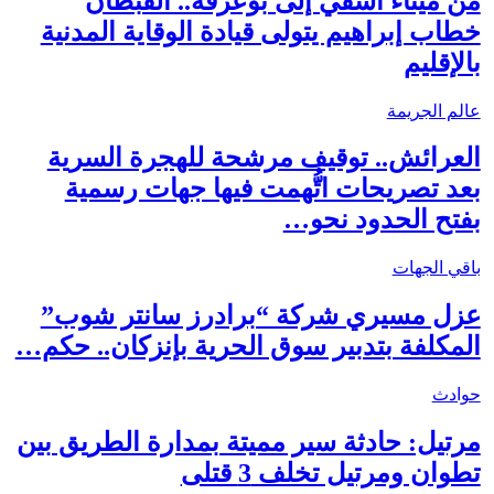
من ميناء آسفي إلى بوعرفة.. القبطان
خطاب إبراهيم يتولى قيادة الوقاية المدنية
بالإقليم
عالم الجريمة
العرائش.. توقيف مرشحة للهجرة السرية
بعد تصريحات اتُّهمت فيها جهات رسمية
بفتح الحدود نحو…
باقي الجهات
عزل مسيري شركة “برادرز سانتر شوب”
المكلفة بتدبير سوق الحرية بإنزكان.. حكم…
حوادث
مرتيل: حادثة سير مميتة بمدارة الطريق بين
تطوان ومرتيل تخلف 3 قتلى