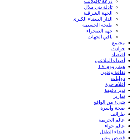
درعة تافيلالت
تادلة بني ملال
الجهة الشرقية
الدار البيضاء الكبرى
طنجة الحسيمة
جهة الصحراء
باقي الجهات
مجتمع
حوادث
اقتصاد
أصداء الملاعب
هبة زووم TV
ثقافة وفنون
دوليات
أقلام حرة
تدبر دقيقة
تقارير
شيء من الواقع
صحة وأسرة
طرائف
عالم الجريمة
عالم حواء
فضاء الطفل
قصص وعبر