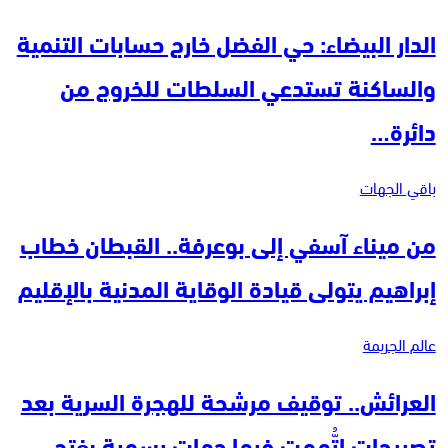
الدار البيضاء: حي الفضل خارج حسابات التنمية
والساكنة تستدعي السلطات للخروج من
دائرة…
باقي الجهات
من ميناء آسفي إلى بوعرفة.. القبطان خطاب
إبراهيم يتولى قيادة الوقاية المدنية بالإقليم
عالم الجريمة
العرائش.. توقيف مرشحة للهجرة السرية بعد
تصريحات اتُّهمت فيها جهات رسمية بفتح