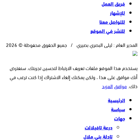
فريق العمل
للإشهار
للتواصل معنا
للنشر في الموقع
المدير العام : ليلى البصري بصيري / جميع الحقوق محفوظة © 2026
يستخدم هذا الموقع ملفات تعريف الارتباط لتحسين تجربتك. سنفترض
أنك موافق على هذا ، ولكن يمكنك إلغاء الاشتراك إذا كنت ترغب في
ذلك.
موافق
المزيد
الرئيسية
سياسة
جهات
درعة تافيلالت
تادلة بني ملال