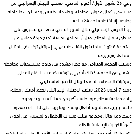
وفي 26 تشرين الأول/ أكتوبر الماضي، انسحب الجيش الإسرائيلي من
مستشفى كمال عدوان، مخلفا شهداء فلسطينيين ودمارا واسعا داخله
وخارجه، إثر اقتحامه نحو 24 ساعة.
وبدأ الجيش الإسرائيلي خلال الشهر الماضي قصفا غير مسبوق على
مناطق شمال القطاع، قبل أن يجتاحها بذريعة “منع حركة حماس من
استعادة قوتها”، بينما يقول الفلسطينيون إن إسرائيل ترغب في احتلال
المنطقة وتهجيرهم.
وتسبب الهجوم المتزامن مع حصار مشدد في خروج مستشفيات محافظة
الشمال عن الخدمة، كذلك أدى إلى توقف خدمات الدفاع المدني
ومركبات الإسعاف التابعة للهلال الأحمر الفلسطيني.
ومنذ 7 أكتوبر 2023، يرتكب الاحتلال الإسرائيلي بدعم أمريكي مطلق
إبادة جماعية بقطاع غزة، خلفت أكثر من 145 ألف شهيد وجريح
فلسطينيين، معظمهم أطفال ونساء، وما يزيد على 10 آلاف مفقود،
وسط دمار هائل ومجاعة قتلت عشرات الأطفال والمسنين، في إحدى
أسوأ الكوارث الإنسانية بالعالم.
وتواصل تل أبيب مجازرها متجاهلة قرار مجلس الأمن الدولي بإنهائها فورا،