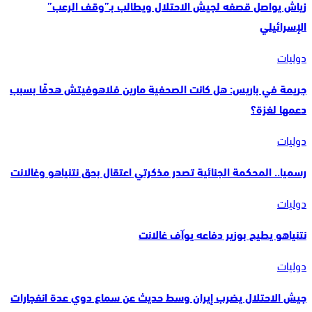
زياش يواصل قصفه لجيش الاحتلال ويطالب بـ”وقف الرعب”
الإسرائيلي
دوليات
جريمة في باريس: هل كانت الصحفية مارين فلاهوفيتش هدفًا بسبب
دعمها لغزة؟
دوليات
رسميا.. المحكمة الجنائية تصدر مذكرتي اعتقال بحق نتنياهو وغالانت
دوليات
نتنياهو يطيح بوزير دفاعه يوآف غالانت
دوليات
جيش الاحتلال يضرب إيران وسط حديث عن سماع دوي عدة انفجارات