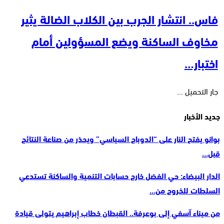
فاس.. انتشار الجرب بين الكلاب الضالة يثير
مخاوف الساكنة ويضع المسؤولين أمام
اختبار…
جار التحميل ...
جديد الأخبار
بوانو يفتح النار على “الدوباج السياسي” ويحذر من صناعة النتائج
قبل…
الدار البيضاء: حي الفضل خارج حسابات التنمية والساكنة تستدعي
السلطات للخروج من…
من ميناء آسفي إلى بوعرفة.. القبطان خطاب إبراهيم يتولى قيادة