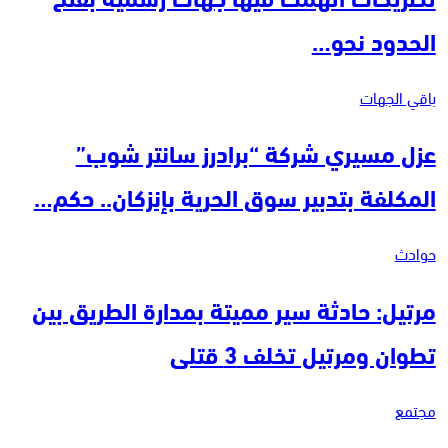
الحدود نحو…
باقي الجهات
عزل مسيري شركة “برادرز سانتر شوب”
المكلفة بتدبير سوق الحرية بإنزكان.. حكم…
حوادث
مرتيل: حادثة سير مميتة بمدارة الطريق بين
تطوان ومرتيل تخلف 3 قتلى
مجتمع