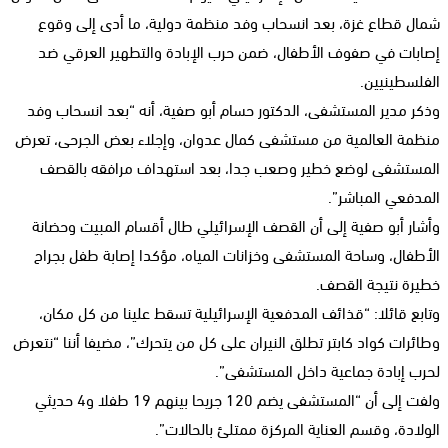
شمال قطاع غزة، بعد انسحاب وفد منظمة دولية، ما أدى إلى وقوع
إصابات في صفوف الأطفال، ضمن حرب الإبادة والتطهير العرقي ضد
الفلسطينيين.
وذكر مدير المستشفى، الدكتور حسام أبو صفية، أنه “بعد انسحاب وفد
منظمة العالمية من مستشفى كمال عدوان، وإجلاء بعض الجرحى، تعرض
المستشفى لوضع خطير وصعب جدا، بعد استهداف مرافقه بالقصف
المدفعي المباشر”.
وأشار أبو صفية إلى أن القصف الإسرائيلي طال أقسام المبيت وحضانة
الأطفال، وساحة المستشفى وخزانات المياه، مؤكدا إصابة طفل بجراح
خطيرة نتيجة القصف.
وتابع قائلا: “قذائف المدفعية الإسرائيلية تسقط علينا من كل مكان،
وطائرات كواد كابتر تطلق النيران على كل من يتحرك”، مضيفا أننا “نتعرض
لحرب إبادة جماعية داخل المستشفى”.
ولفت إلى أن “المستشفى يضم 120 جريحا بينهم 19 طفلا و4 حديثي
الولادة، وقسم العناية المركزة ممتلئ بالحالات”.