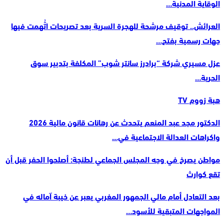
الوقاية المدنية…
العرائش.. توقيف مرشحة للهجرة السرية بعد تصريحات اتُّهمت فيها
جهات رسمية بفتح…
عزل مسيري شركة “برادرز سانتر شوب” المكلفة بتدبير سوق
الحرية…
هبة زووم TV
الدكتور مجد عبد المنعم يتحدث عن رهانات قانون مالية 2026
واكراهات العدالة الاجتماعية في…
مواطن يصرخ في وجه المجلس الجماعي لطنجة: أصلحوا الحفر قبل أن
تقع كوارث
بعد التعادل أمام مالي الجمهور المغربي يعبر عن خيبة آماله في
المواجهات المتبقية للأسود…