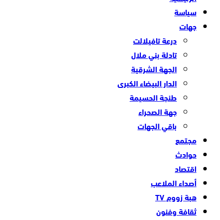
سياسة
جهات
درعة تافيلالت
تادلة بني ملال
الجهة الشرقية
الدار البيضاء الكبرى
طنجة الحسيمة
جهة الصحراء
باقي الجهات
مجتمع
حوادث
اقتصاد
أصداء الملاعب
هبة زووم TV
ثقافة وفنون