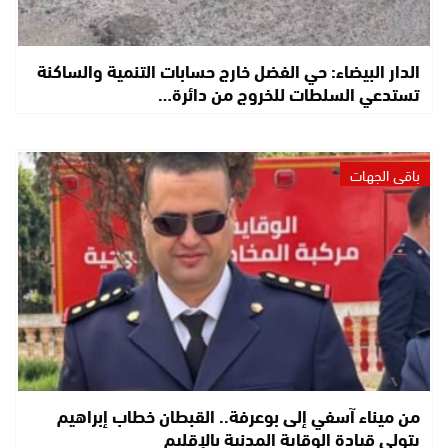
الدار البيضاء: حي الفضل خارج حسابات التنمية والساكنة
تستدعي السلطات للخروج من دائرة…
باقي الجهات
من ميناء آسفي إلى بوعرفة.. القبطان خطاب إبراهيم
يتولى قيادة الوقاية المدنية بالإقليم