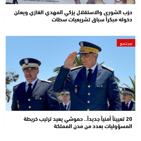
حزب الشورى والاستقلال يزكي المهدي الغازي ويعلن
دخوله مبكراً سباق تشريعيات سطات
مجتمع
20 تعييناً أمنياً جديداً.. حموشي يعيد ترتيب خريطة
المسؤوليات بعدد من مدن المملكة