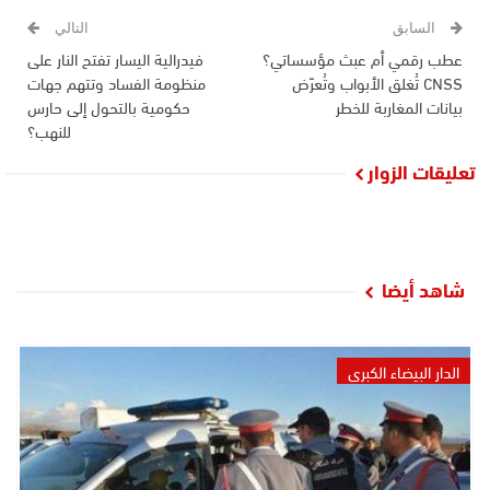
السابق
التالي
عطب رقمي أم عبث مؤسساتي؟
فيدرالية اليسار تفتح النار على
CNSS تُغلق الأبواب وتُعرّض
منظومة الفساد وتتهم جهات
بيانات المغاربة للخطر
حكومية بالتحول إلى حارس
للنهب؟
تعليقات الزوار
شاهد أيضا
الدار البيضاء الكبرى