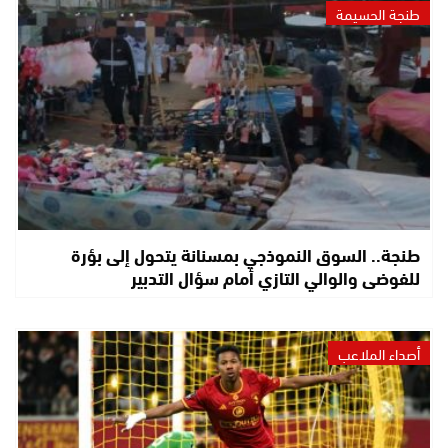
طنجة الحسيمة
طنجة.. السوق النموذجي بمسنانة يتحول إلى بؤرة
للفوضى والوالي التازي أمام سؤال التدبير
أصداء الملاعب