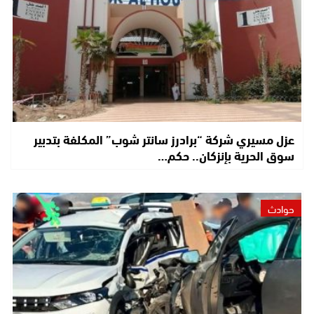
عزل مسيري شركة “برادرز سانتر شوب” المكلفة بتدبير
سوق الحرية بإنزكان.. حكم…
حوادث