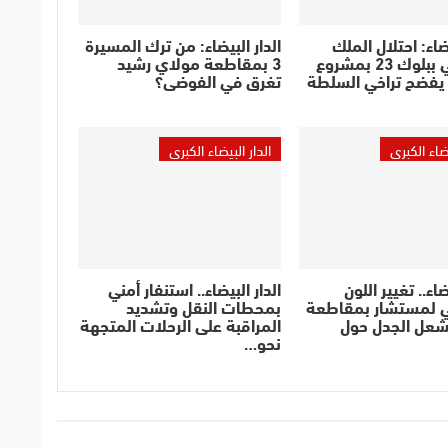
يضاء: احتلال الملك
الدار البيضاء: من ترك المسيرة
العمومي ببلوك 23 بمشروع
3 بمقاطعة مولاي رشيد
 يفضح تراخي السلطة
تغرق في الفوضى؟
يضاء الكبرى
الدار البيضاء الكبرى
ضاء.. تغيير اللون
الدار البيضاء.. استنفار أمني
 لمستشار بمقاطعة
بمحطات النقل وتشديد
شعل الجدل حول
المراقبة على الرحلات المتجهة
نحو…