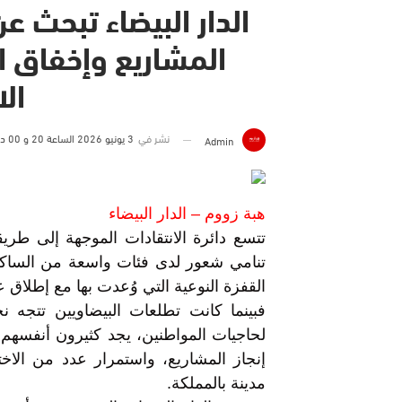
الدار البيضاء تبحث 
المشاريع وإخفاق ا
ال
نشر في
3 يونيو 2026 الساعة 20 و 00 دقيقة
Admin
هبة زووم – الدار البيضاء
تتسع دائرة الانتقادات الموجهة إلى طريق
تنامي شعور لدى فئات واسعة من الساكنة 
القفزة النوعية التي وُعدت بها مع إطلاق ع
فبينما كانت تطلعات البيضاويين تتجه نح
لحاجيات المواطنين، يجد كثيرون أنفسهم أ
إنجاز المشاريع، واستمرار عدد من الاختل
مدينة بالمملكة.