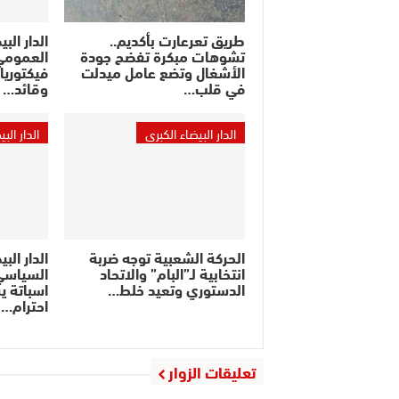
طريق تعرعارت بأكديم..
الدار الب
تشوهات مبكرة تفضح جودة
الأشغال وتضع عامل ميدلت
فيكتوريا
في قلب…
وقائد…
الدار البيضاء الكبرى
الدار الب
الحركة الشعبية توجه ضربة
الدار البي
انتخابية لـ”البام” والاتحاد
السياسي
الدستوري وتعيد خلط…
اسباتة ي
احترام…
تعليقات الزوار