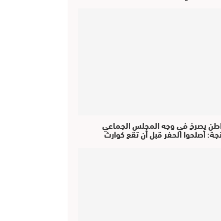
طن يصرخ في وجه المجلس الجماعي
جة: أصلحوا الحفر قبل أن تقع كوارث