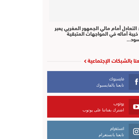
التعادل أمام مالي الجمهور المغربي يعبر
خيبة آماله في المواجهات المتبقية
سود…
عنا بالشبكات الإجتماعية
فايسبوك
تابعنا بالفايسبوك
يوتوب
اشترك بقناتنا على يوتوب
انستغرام
تابعنا بانستغرام