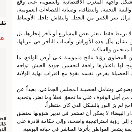
شكل واجهة المغرب الاقتصادية والتنموية، على وقع
لبنية التحتية، والنظافة، وصيانة الفضاءات العمومية،
تزال تثير الكثير من الجدل والنقاش داخل الأوساط
قل
ا يرتبط فقط بتعثر بعض المشاريع أو تأخر إنجازها، بل
هب
 بشأن مآل هذه الأوراش وأسباب التأخر في تنزيلها،
منتخبين والساكنة.
 البيضاوي رؤية نتائج ملموسة على أرض الواقع، ما
يج لها باعتبارها رافعة لتحسين جودة العيش تواجه
الحصيلة يفرض نفسه بقوة مع اقتراب نهاية الولاية
م موضوعي وشامل لحصيلة المجلس الجماعي، بعيداً عن
، من أجل الوقوف على ما تحقق فعلاً وما تعثر، وتحديد
 لم يرَ النور بالشكل الذي كان منتظراً.
ر البيضاء لا يمكن أن تستمر في تدبير شؤونها بمنطق
الد
اج إلى رؤية استراتيجية واضحة، وإلى حكامة قادرة على
الا
ة يشعر المواطن بأثرها المباشر في حياته اليومية.