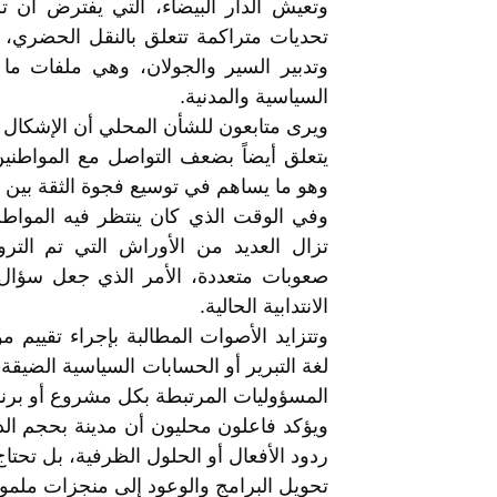
وتعيش الدار البيضاء، التي يفترض أن ت
تحديات متراكمة تتعلق بالنقل الحضري، وا
وتدبير السير والجولان، وهي ملفات ما 
السياسية والمدنية.
ويرى متابعون للشأن المحلي أن الإشكال ل
يتعلق أيضاً بضعف التواصل مع المواطنين
وهو ما يساهم في توسيع فجوة الثقة بين ال
وفي الوقت الذي كان ينتظر فيه المواطن
تزال العديد من الأوراش التي تم الترو
صعوبات متعددة، الأمر الذي جعل سؤال 
الانتدابية الحالية.
وتتزايد الأصوات المطالبة بإجراء تقيي
لغة التبرير أو الحسابات السياسية الضيقة
المسؤوليات المرتبطة بكل مشروع أو برنامج
ويؤكد فاعلون محليون أن مدينة بحجم الدا
ردود الأفعال أو الحلول الظرفية، بل تحت
تحويل البرامج والوعود إلى منجزات ملموس