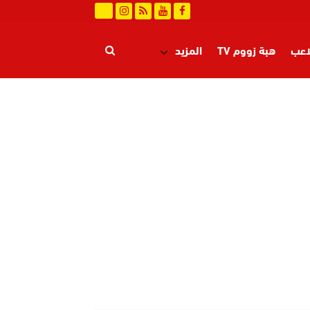
اعب
هبة زووم TV
المزيد