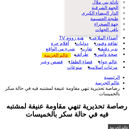
تادلة بني ملال
الجهة الشرقية
الدار البيضاء الكبرى
طنجة الحسيمة
جهة الصحراء
باقي الجهات
أصداء الملاعب
هبة زووم TV
ثقافة وفنون
دوليات
أقلام حرة
تدبر دقيقة
تقارير
شيء من الواقع
صحة وأسرة
طرائف
عالم الجريمة
عالم حواء
فضاء الطفل
قصص وعبر
مرئيات إسلامية
منوعات
الرئيسية
عالم الجريمة
رصاصة تحذيرية تنهي مقاومة عنيفة لمشتبه فيه في حالة سكر
بالخميسات
رصاصة تحذيرية تنهي مقاومة عنيفة لمشتبه
فيه في حالة سكر بالخميسات
عالم الجريمة