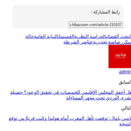
رابط المشاركة :
لبحث القضائي
الحراسة النظرية
الخميسات
النيابة العامة
حالة
كر
رصاصة تحذيرية
عناصر الشرطة
admi
لسابق
ل أخفق المجلس الإقليمي للخميسات في تحقيق الوعود؟ حصيلة
شرى الوردي تحت مجهر المساءلة
لتالي
امين يامال: توقعت تأهل المغرب أمام هولندا وكنت قريبًا من توقع
لنتيجة