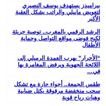
بيراميدز يستهدف يوسف النصيري
لتعويض ماييلي والراتب يشكل العقبة
الأكبر
الرشد الرقمي بالمغرب.. توصية جريئة
لكبح فوضى مواقع التواصل وحماية
الأطفال
“الأحرار” يهرب العمدة الرميلي إلى
اللائحة الجهوية ويرفض المغامرة بها
في…
طقس الجمعة.. أجواء حارة مع تشكل
سحب منخفضة مرفوقة بكتل ضبابية
وهبات رياح قوية