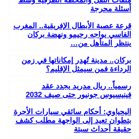
أسئلة محرجة
قرعة عصبة الأبطال الإفريقية.. المغرب
الفاسي يواجه رحيمو ونهضة بركان
ينتظر المتأهل من…
بركان.. مدينة تُهدر إمكاناتها في زمن
الرداءة فمن سيمثل الإقليم؟
رسمياً.. ريال مدريد يجدد عقد
فينيسيوس جونيور حتى صيف 2032
اليحياوي: أحكام سائقي سيارات الأجرة
بتطوان تعيد إلى الواجهة مطلب كشف
حقيقة أحداث سبتة