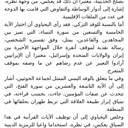
بصلح الحديبية، معتبرا أن ذلك قد يعكس، من وجهة نظره،
إشارة إلى أدوار الوساطة والتفاوض التي قامت بها الدوحة
في عدد من الملفات الإقليمية.
أما بالنسبة للوفد التركي، فقد رأى اليحياوي أن اختيار الآية
الخامسة والتسعين من سورة النساء، التي تميز بين
المجاهدين والقاعدين، يمثل، وفق تفسيره الشخصي،
رسالة نقدية لموقف أنقرة خلال المواجهة الأخيرة بين
إيران والولايات المتحدة وإسرائيل، معتبرا أن الإيرانيين
أرادوا التعبير عن عدم رضاهم عن ما وصفه بموقف
المتفرج.
وفي ما يتعلق بالوفد اليمني الممثل لجماعة الحوثيين، أشار
إلى أن الآية التاسعة والعشرين من سورة الفتح، التي
تتحدث عن صفات المؤمنين، جاءت، بحسب قراءته، في
سياق إبراز طبيعة العلاقة التي تربط طهران بحلفائها في
المنطقة.
وخلص اليحياوي إلى أن توظيف الآيات القرآنية في هذا
السياق يعكس، في نظره، استخداما واعيا للرمزية الدينية