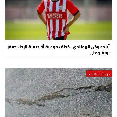
آيندهوفن الهولندي يخطف موهبة أكاديمية الرجاء جعفر
بويغرومني
درعة تافيلالت