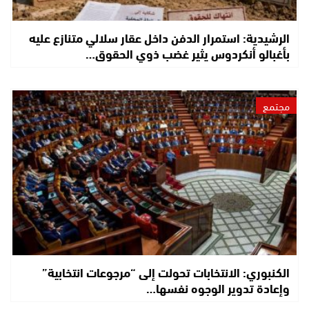
الرشيدية: استمرار الدفن داخل عقار سلالي متنازع عليه
بأغبالو أنكردوس يثير غضب ذوي الحقوق…
مجتمع
الكنبوري: الانتخابات تحولت إلى “مرجوعات انتخابية”
وإعادة تدوير الوجوه نفسها…