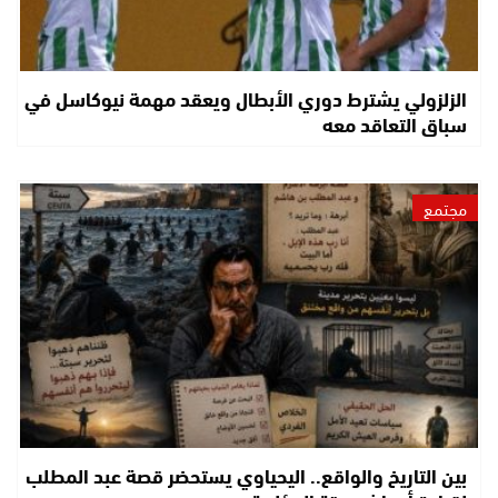
الزلزولي يشترط دوري الأبطال ويعقد مهمة نيوكاسل في
سباق التعاقد معه
مجتمع
بين التاريخ والواقع.. اليحياوي يستحضر قصة عبد المطلب