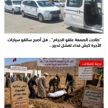
“طاحت الصمعة علقو الحجام”.. هل أصبح سائقو سيارات
الأجرة كبش فداء لفشل تدبير…
درعة تافيلالت