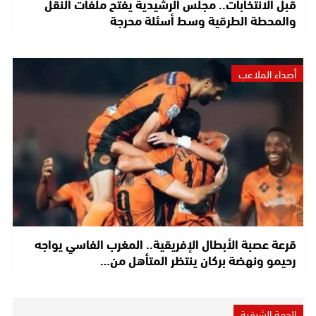
قبل الانتخابات.. مجلس الرشيدية يفتح ملفات النقل
والمحطة الطرقية وسط أسئلة محرجة
أصداء الملاعب
قرعة عصبة الأبطال الإفريقية.. المغرب الفاسي يواجه
رحيمو ونهضة بركان ينتظر المتأهل من…
الجهة الشرقية