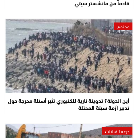
قادماً من مانشستر سيتي
مجتمع
أين الدولة؟ تدوينة نارية للكنبوري تثير أسئلة محرجة حول
تدبير أزمة سبتة المحتلة
درعة تافيلالت