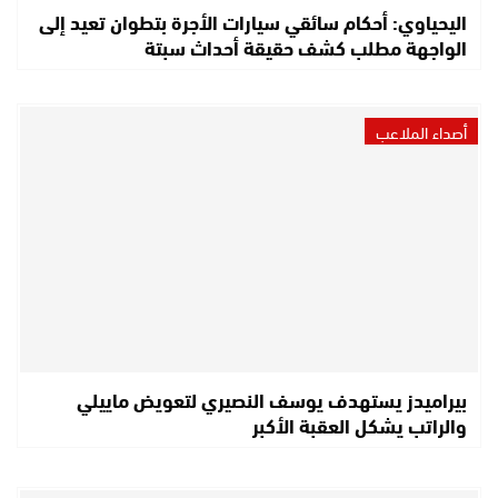
اليحياوي: أحكام سائقي سيارات الأجرة بتطوان تعيد إلى
الواجهة مطلب كشف حقيقة أحداث سبتة
أصداء الملاعب
بيراميدز يستهدف يوسف النصيري لتعويض ماييلي
والراتب يشكل العقبة الأكبر