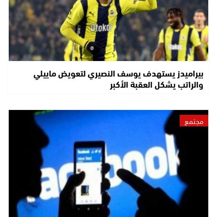
بيراميدز يستهدف يوسف النصيري لتعويض ماييلي
والراتب يشكل العقبة الأكبر
مجتمع