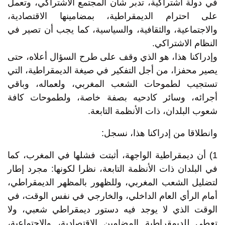
في دولة اشتراكية، تدبر شأن المجتمع الاشتراكي، وتعمل
على احترام الديمقراطية، بمضامينها الاقتصادية،
والاجتماعية، والثقافية، والسياسية، كما يجب أن تصير في
النظام الاشتراكي.
وإدراكنا هذا، هو الذي وقف على طرح السؤال أعلاه، حتى
يصير محفزا، من أجل التفكير في صيغة الديمقراطية، التي
تستجيب لطموحات الشعب المغربي، ولعماله، وباقي
أجرائه، وسائر كادحيه بصفة خاصة، ولطموحات كافة
شعوب البلدان، ذات الأنظمة التابعة.
وانطلاقا من إدراكنا هذا، نسجل:
1) أن ديمقراطية الواجهة، أثبتت فشلها في المغرب، كما
في البلدان ذات الأنظمة التابعة، نظرا لكونها: مجرد إطار
لتضليل الشعب المغربي، وللظهور بالمظهر الديمقراطي،
أمام الرأي العام الداخلي، والخارجي في نفس الوقت، في
الوقت الذي لا يوجد فيه دستور ديمقراطي شعبي، ولا
تعطي للديمقراطية المضامين الاقتصادية، والاجتماعية،