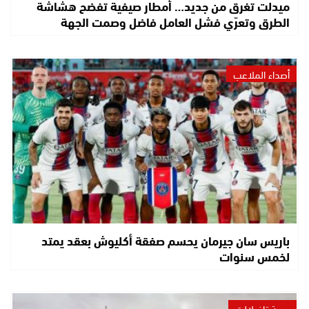
ميدلت تغرق من جديد… أمطار صيفية تفضح هشاشة
الطرق وتعرّي فشل العامل فاضل وصمت الجهة
أصداء الملاعب
باريس سان جيرمان يحسم صفقة أكليوش بعقد يمتد
لخمس سنوات
درعة تافيلالت