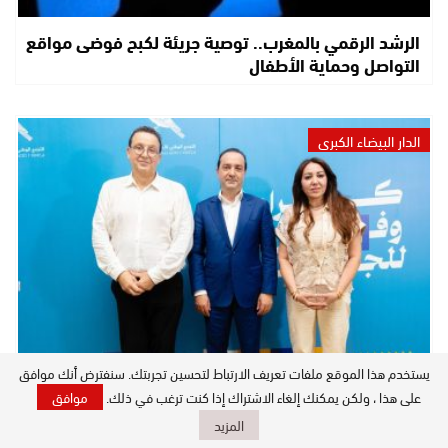
الرشد الرقمي بالمغرب.. توصية جريئة لكبح فوضى مواقع
التواصل وحماية الأطفال
الدار البيضاء الكبرى
يستخدم هذا الموقع ملفات تعريف الارتباط لتحسين تجربتك. سنفترض أنك موافق
“الأحرار” يهرب العمدة الرميلي إلى اللائحة الجهوية
على هذا ، ولكن يمكنك إلغاء الاشتراك إذا كنت ترغب في ذلك.
موافق
ويرفض المغامرة بها في…
المزيد