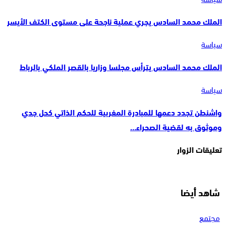
الملك محمد السادس يجري عملية ناجحة على مستوى الكتف الأيسر
سياسة
الملك محمد السادس يترأس مجلسا وزاريا بالقصر الملكي بالرباط
سياسة
واشنطن تجدد دعمها للمبادرة المغربية للحكم الذاتي كحل جدي
وموثوق به لقضية الصحراء…
تعليقات الزوار
شاهد أيضا
مجتمع