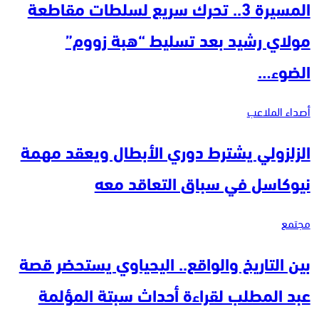
المسيرة 3.. تحرك سريع لسلطات مقاطعة
مولاي رشيد بعد تسليط “هبة زووم”
الضوء…
أصداء الملاعب
الزلزولي يشترط دوري الأبطال ويعقد مهمة
نيوكاسل في سباق التعاقد معه
مجتمع
بين التاريخ والواقع.. اليحياوي يستحضر قصة
عبد المطلب لقراءة أحداث سبتة المؤلمة