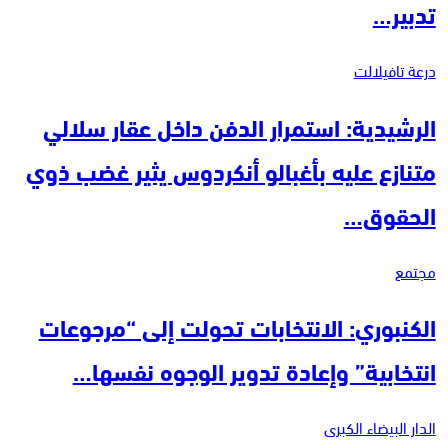
تدبير…
درعة تافيلالت
الرشيدية: استمرار الدفن داخل عقار سلالي
متنازع عليه بأغبالو أنكردوس يثير غضب ذوي
الحقوق…
مجتمع
الكنبوري: الانتخابات تحولت إلى “مرجوعات
انتخابية” وإعادة تدوير الوجوه نفسها…
الدار البيضاء الكبرى