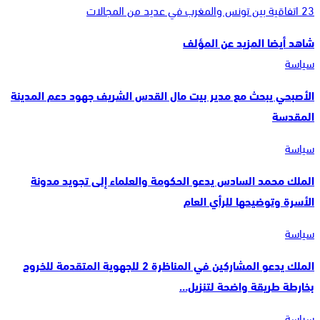
23 اتفاقية بين تونس والمغرب في عديد من المجالات
شاهد أيضا
المزيد عن المؤلف
سياسة
الأصبحي يبحث مع مدير بيت مال القدس الشريف جهود دعم المدينة
المقدسة
سياسة
الملك محمد السادس يدعو الحكومة والعلماء إلى تجويد مدونة
الأسرة وتوضيحها للرأي العام
سياسة
الملك يدعو المشاركين في المناظرة 2 للجهوية المتقدمة للخروج
بخارطة طريقة واضحة لتنزيل…
سياسة