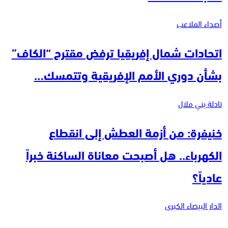
أصداء الملاعب
اتحادات شمال إفريقيا ترفض مقترح “الكاف”
بشأن دوري الأمم الإفريقية وتتمسك…
تادلة بني ملال
خنيفرة: من أزمة العطش إلى انقطاع
الكهرباء.. هل أصبحت معاناة الساكنة خبراً
عادياً؟
الدار البيضاء الكبرى