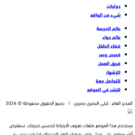
دوليات
شيء من الواقع
عالم الجريمة
عالم حواء
فضاء الطفل
قصص وعبر
فريق العمل
للإشهار
للتواصل معنا
للنشر في الموقع
المدير العام : ليلى البصري بصيري / جميع الحقوق محفوظة © 2026
يستخدم هذا الموقع ملفات تعريف الارتباط لتحسين تجربتك. سنفترض
أنك موافق على هذا ، ولكن يمكنك إلغاء الاشتراك إذا كنت ترغب في