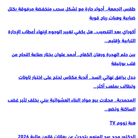
طقس الجمعة.. أجواء حارة مع تشكل سحب منخفضة مرفوقة بكتل
ضبابية وهبات رياح قوية
أكوراي بعد التنصيب.. هل يكفي تغيير الوجوه لإنهاء أعطاب الإدارة
الترابية بإقليم…
بين حلم الهجرة ورهان الكفاح.. أحمد علوان يختار صناعة النجاح من
قلب بوزنيقة
جدل يرافق نهائي السد.. أندية مكناس تحتج على اختيار تاونات
وتطالب بملعب أكثر…
المحمدية.. محلات بيع مواد البناء العشوائية ببني يخلف تثير غضب
الساكنة وتضع…
هبة زووم TV
الدكتور مجد عبد المنعم يتحدث عن رهانات قانون مالية 2026