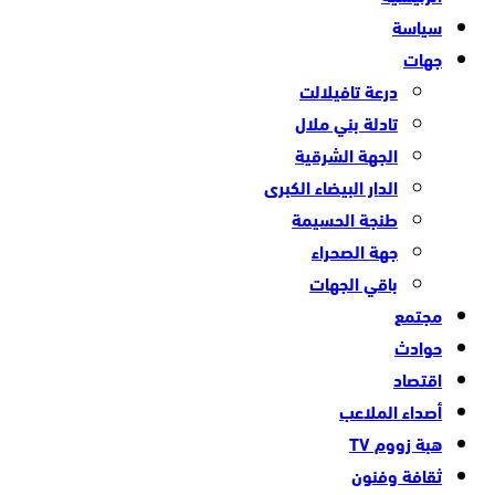
سياسة
جهات
درعة تافيلالت
تادلة بني ملال
الجهة الشرقية
الدار البيضاء الكبرى
طنجة الحسيمة
جهة الصحراء
باقي الجهات
مجتمع
حوادث
اقتصاد
أصداء الملاعب
هبة زووم TV
ثقافة وفنون