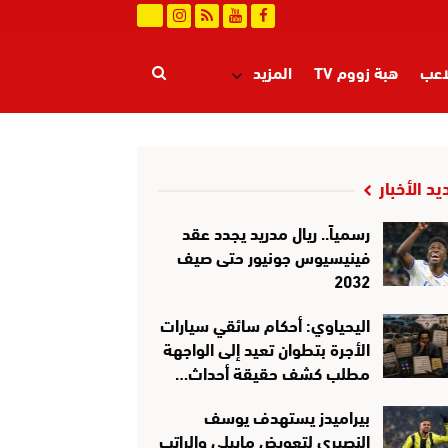
اعب
هبة زووم TV
المزيد
يد الأخبار
رسمياً.. ريال مدريد يجدد عقد
فينيسيوس جونيور حتى صيف
2032
اليحياوي: أحكام سائقي سيارات
الأجرة بتطوان تعيد إلى الواجهة
مطلب كشف حقيقة أحداث…
بيراميدز يستهدف يوسف
النصيري لتعويض ماييلي والراتب