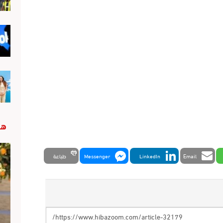
هب
Email
LinkedIn
Messenger
طباعة