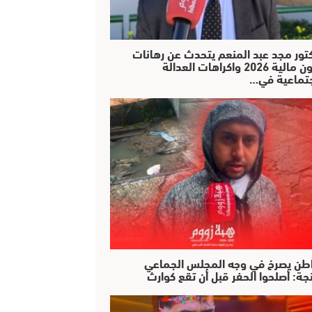
كتور مجد عبد المنعم يتحدث عن رهانات
قانون مالية 2026 واكراهات العدالة
جتماعية في…
طن يصرخ في وجه المجلس الجماعي
جة: أصلحوا الحفر قبل أن تقع كوارث