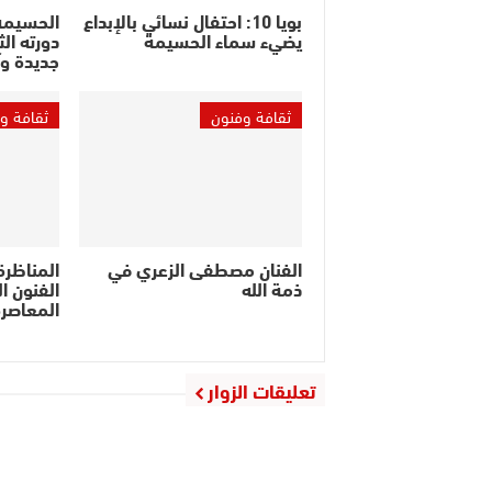
بويا 10: احتفال نسائي بالإبداع
الحسيمة
يضيء سماء الحسيمة
دورته ال
جديدة وآ
ثقافة وفنون
ثقافة و
الفنان مصطفى الزعري في
المناظرة
ذمة الله
الفنون ا
المعاصر
تعليقات الزوار