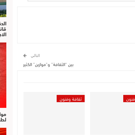
الد
الا
التالي
بين “الثقافة” و”موازين” الكثير
فنون
ثقافة وفنون
موا
لطن