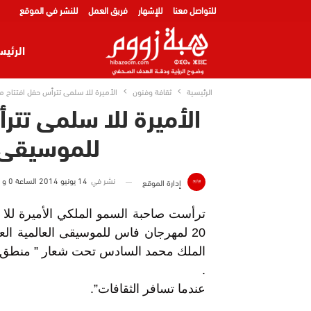
للتواصل معنا
للإشهار
فريق العمل
للنشر في الموقع
الرئيس
الرئيسية
ثقافة وفنون
الأميرة للا سلمى تترأس حفل افتتاح م
الأميرة للا سلمى تت
للموسيقى ا
نشر في
14 يونيو 2014 الساعة 0 و 15 دقيقة
إدارة الموقع
ترأست صاحبة السمو الملكي الأميرة للا 
20 لمهرجان فاس للموسيقى العالمية ال
الملك محمد السادس تحت شعار ” منطق ا
.
عندما تسافر الثقافات”.